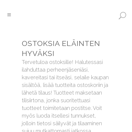
OSTOKSIA ELÄINTEN
HYVÄKSI
Tervetuloa ostoksille! Halutessasi
ilahduttaa perheenjäseniäsi,
kavereitasi tai itseäsi, selaile kaupan
sisältöä, lisää tuotteita ostoskoriin ja
lähetä tilaus! Tuotteet maksetaan
tilisiirtona, jonka suoritettuasi
tuotteet toimitetaan postitse. Voit
myös luoda itsellesi tunnukset,
jolloin tietosi säilyvät ja tilaaminen
sujuu mutkattomasti jatkossa.