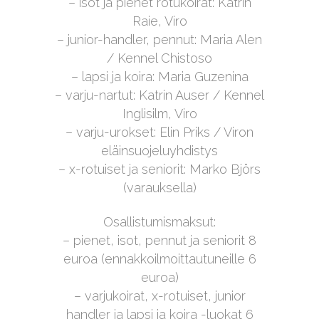
– isot ja pienet rotukoirat: Katrin
Raie, Viro
– junior-handler, pennut: Maria Alen
/ Kennel Chistoso
– lapsi ja koira: Maria Guzenina
– varju-nartut: Katrin Auser / Kennel
Inglisilm, Viro
– varju-urokset: Elin Priks / Viron
eläinsuojeluyhdistys
– x-rotuiset ja seniorit: Marko Björs
(varauksella)
Osallistumismaksut:
– pienet, isot, pennut ja seniorit 8
euroa (ennakkoilmoittautuneille 6
euroa)
– varjukoirat, x-rotuiset, junior
handler ja lapsi ja koira -luokat 6