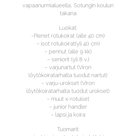
vapaanurmialueella, Sotungin koulun
takana
Luokat:
-Pienet rotukoirat (alle 40 cm)
– isot rotukoirat(yli 40 cm)
– pennut (alle 9 kk)
– seniorit (yli 8 v.)
– varjunartut (Viron
löytökoiratarhalta tuodut nartut)
– varju-urokset (Viron
löytökoiratarhalta tuodut urokset)
– muut x-rotuiset
– junior handler
– lapsi ja koira
Tuomarit: