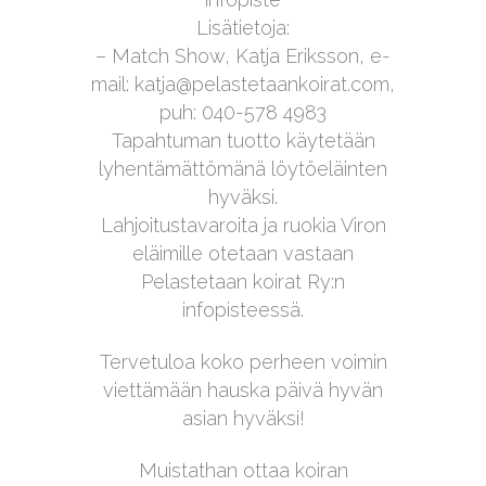
Lisätietoja:
– Match Show, Katja Eriksson, e-
mail: katja@pelastetaankoirat.com,
puh: 040-578 4983
Tapahtuman tuotto käytetään
lyhentämättömänä löytöeläinten
hyväksi.
Lahjoitustavaroita ja ruokia Viron
eläimille otetaan vastaan
Pelastetaan koirat Ry:n
infopisteessä.
Tervetuloa koko perheen voimin
viettämään hauska päivä hyvän
asian hyväksi!
Muistathan ottaa koiran