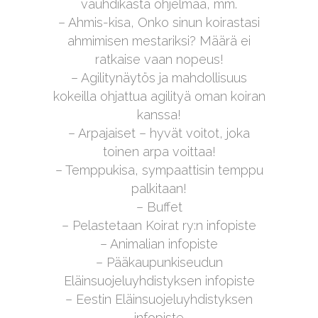
vauhdikasta ohjelmaa, mm.
– Ahmis-kisa, Onko sinun koirastasi
ahmimisen mestariksi? Määrä ei
ratkaise vaan nopeus!
– Agilitynäytös ja mahdollisuus
kokeilla ohjattua agilityä oman koiran
kanssa!
– Arpajaiset – hyvät voitot, joka
toinen arpa voittaa!
– Temppukisa, sympaattisin temppu
palkitaan!
– Buffet
– Pelastetaan Koirat ry:n infopiste
– Animalian infopiste
– Pääkaupunkiseudun
Eläinsuojeluyhdistyksen infopiste
– Eestin Eläinsuojeluyhdistyksen
infopiste