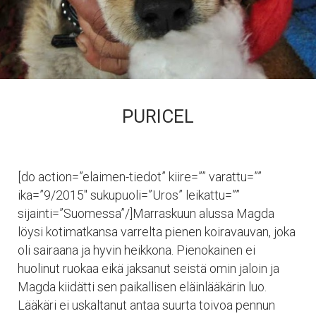
PURICEL
[do action=”elaimen-tiedot” kiire=”” varattu=””
ika=”9/2015″ sukupuoli=”Uros” leikattu=””
sijainti=”Suomessa”/]​Marraskuun alussa Magda
löysi kotimatkansa varrelta pienen koiravauvan, joka
oli sairaana ja hyvin heikkona. Pienokainen ei
huolinut ruokaa eikä jaksanut seistä omin jaloin ja
Magda kiidätti sen paikallisen eläinlääkärin luo.
Lääkäri ei uskaltanut antaa suurta toivoa pennun