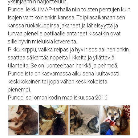
yksinjäännin harjoitteluun.
Puricel leikkii MAP-tarhalla niin toisten pentujen kuin
isojen vahtikoirienkin kanssa. Toipilasaikanaan sen
kanssa ruokakuppinsa jakaneet ja läheisyyttä ja
turvaa pienelle potilaalle antaneet kissatkin ovat
sille hyvin mieluisia kavereita.
Pikku kirppu, vaikka reipas ja hyvin sosiaalinen onkin,
saattaa säikähtää nopeita liikkeitä ja yllättäviä
tilanteita. Se on luonteeltaan herkkä ja pehmeä.
Puricelista on kasvamassa aikuisena luultavasti
keskikokoinen tai jopa vähän keskikokoista
pienempi.
Puricel sai oman kodin maaliskuussa 2016.