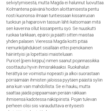
selviytymisestä, mutta Magda ei halunnut luovuttaa.
Kolmantena päivänä hoidon aloittamisesta pentu
nosti kuononsa ilmaan tuntiessaan kissanruoan
tuoksun ja haparoivin tassuin lähti katsomaan mitä
sen kaverina ollut kissanpentu syö. Se nuuskutti
ruokaa tarkkaan, epäröi ja päätti sitten maistaa
yhden palasen. Vieressä Magda koitti pitää
riemunkiljahdukset sisällään ettei pienokainen
häiriintyisi ja lopettaisi maisteluaan.
Puricel (pieni kirppu) nimen saanut pojannassikka
osoittautui hyvin ihmisrakkaaksi. Ruokahalun
herättyä se voimistui nopeasti ja alkoi suorastaan
pörräämään ihmisten jaloissa pyytäen päästä syliin
aina kuin vain mahdollista. Se ei hauku, mutta
saattaa jäädä piippaamaan perään rakkaan
ihmisensä kadotessa näköpiiristä. Pojan tulevan
perheen olisi siis varauduttava erityisesti