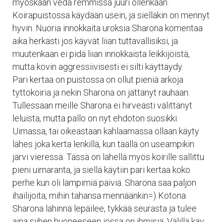
myöskään vedä remmissä juuri ollenkaan.
Koirapuistossa käydään usein, ja sielläkin on mennyt
hyvin. Nuoria innokkaita uroksia Sharona komentaa
aika herkästi jos käyvät liian tuttavallisiksi, ja
muutenkaan ei pidä liian innokkaista leikkijöistä,
mutta kovin aggressiivisesti ei silti käyttäydy.
Pari kertaa on puistossa on ollut pieniä arkoja
tyttökoiria ja nekin Sharona on jättänyt rauhaan.
Tullessaan meille Sharona ei hirveästi välittänyt
leluista, mutta pallo on nyt ehdoton suosikki.
Uimassa, tai oikeastaan kahlaamassa ollaan käyty
lähes joka kerta lenkillä, kun täällä on useampikin
järvi vieressä. Tässä on lähellä myös koirille sallittu
pieni uimaranta, ja siellä käytiin pari kertaa koko
perhe kun oli lämpimiä päiviä. Sharona saa paljon
ihailijoita, mihin tahansa mennäänkin=) Kotona
Sharona lähinnä lepäilee, tykkää seurasta ja tulee
aina siihen huoneeseen jossa on ihmisiä. Välillä käy