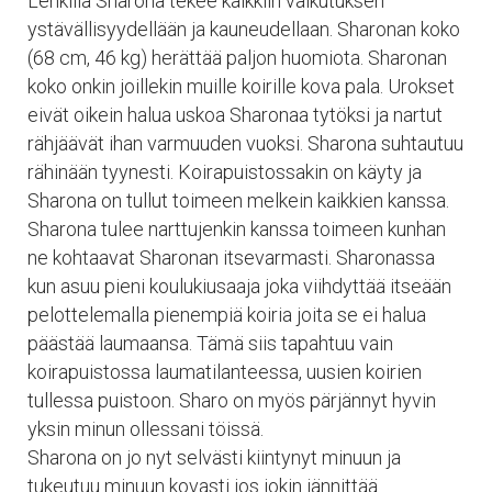
Lenkillä Sharona tekee kaikkiin vaikutuksen
ystävällisyydellään ja kauneudellaan. Sharonan koko
(68 cm, 46 kg) herättää paljon huomiota. Sharonan
koko onkin joillekin muille koirille kova pala. Urokset
eivät oikein halua uskoa Sharonaa tytöksi ja nartut
rähjäävät ihan varmuuden vuoksi. Sharona suhtautuu
rähinään tyynesti. Koirapuistossakin on käyty ja
Sharona on tullut toimeen melkein kaikkien kanssa.
Sharona tulee narttujenkin kanssa toimeen kunhan
ne kohtaavat Sharonan itsevarmasti. Sharonassa
kun asuu pieni koulukiusaaja joka viihdyttää itseään
pelottelemalla pienempiä koiria joita se ei halua
päästää laumaansa. Tämä siis tapahtuu vain
koirapuistossa laumatilanteessa, uusien koirien
tullessa puistoon. Sharo on myös pärjännyt hyvin
yksin minun ollessani töissä.
Sharona on jo nyt selvästi kiintynyt minuun ja
tukeutuu minuun kovasti jos jokin jännittää.