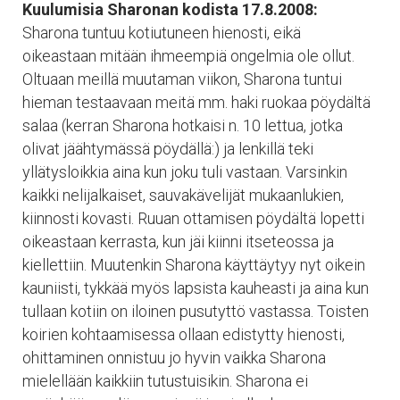
Kuulumisia Sharonan kodista 17.8.2008:
Sharona tuntuu kotiutuneen hienosti, eikä
oikeastaan mitään ihmeempiä ongelmia ole ollut.
Oltuaan meillä muutaman viikon, Sharona tuntui
hieman testaavaan meitä mm. haki ruokaa pöydältä
salaa (kerran Sharona hotkaisi n. 10 lettua, jotka
olivat jäähtymässä pöydällä:) ja lenkillä teki
yllätysloikkia aina kun joku tuli vastaan. Varsinkin
kaikki nelijalkaiset, sauvakävelijät mukaanlukien,
kiinnosti kovasti. Ruuan ottamisen pöydältä lopetti
oikeastaan kerrasta, kun jäi kiinni itseteossa ja
kiellettiin. Muutenkin Sharona käyttäytyy nyt oikein
kauniisti, tykkää myös lapsista kauheasti ja aina kun
tullaan kotiin on iloinen pusutyttö vastassa. Toisten
koirien kohtaamisessa ollaan edistytty hienosti,
ohittaminen onnistuu jo hyvin vaikka Sharona
mielellään kaikkiin tutustuisikin. Sharona ei