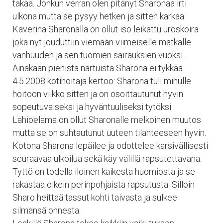
takaa. Jonkun verran olen pitänyt Sharonaa irti
ulkona mutta se pysyy hetken ja sitten karkaa.
Kaverina Sharonalla on ollut iso leikattu uroskoira
joka nyt jouduttiin viemään viimeiselle matkalle
vanhuuden ja sen tuomien sairauksien vuoksi.
Ainakaan pienistä nartuista Sharona ei tykkää.
4.5.2008 kotihoitaja kertoo: Sharona tuli minulle
hoitoon viikko sitten ja on osoittautunut hyvin
sopeutuvaiseksi ja hyväntuuliseksi tytöksi.
Lähiöelämä on ollut Sharonalle melkoinen muutos
mutta se on suhtautunut uuteen tilanteeseen hyvin.
Kotona Sharona lepäilee ja odottelee kärsivällisesti
seuraavaa ulkoilua sekä käy välillä rapsutettavana.
Tyttö on todella iloinen kaikesta huomiosta ja se
rakastaa oikein perinpohjaista rapsutusta. Silloin
Sharo heittää tassut kohti taivasta ja sulkee
silmänsä onnesta.