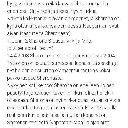
hyvässä kunnossa eikä karvaa lähde normaalia
enempää. On virkeä ja jaksaa hyvin liikkua.
Kaiken kaikkiaan siis hyvin on mennyt, ja Sharona on
kyllä ottanut paikkansa perheessä. Naapuritkin ovat
aivan ihastuneita Sharonaan:)
T. Jenni & Sharona & Jussi, Viivi ja Milo.
[divider scroll_text=””]
14.4.2008 Sharona sai kodin loppuvuodesta 2004.
Tyttönen on asunut perheessä luona siitä saakka ja
nyt heidän on suurten elämänmuutosten vuoksi
pakko luopua Sharonasta.
Nykyinen koti kertoo: Sharona on edelleen iloinen
pusutyttö ja kaikkien kaveri, niinkuin oli tarhallakin
ollessaan. Sharona on nyt n. 4-vuotias. Kuten kuvista
näkee tulee toimeen lasten kanssa. Kissat saa olla
rauhassa kun ollaan sisällä mutta ulkona ne on
Sharonan mielestä ”vapaata riistaa” ja ajaa niitä