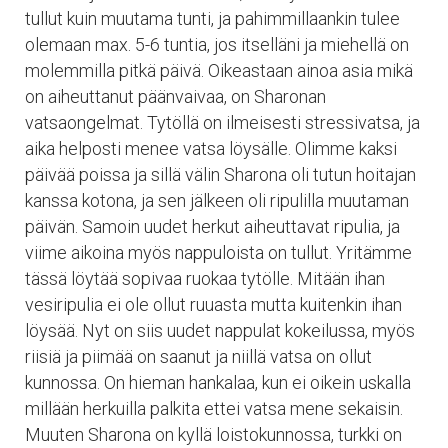
tullut kuin muutama tunti, ja pahimmillaankin tulee
olemaan max. 5-6 tuntia, jos itselläni ja miehellä on
molemmilla pitkä päivä. Oikeastaan ainoa asia mikä
on aiheuttanut päänvaivaa, on Sharonan
vatsaongelmat. Tytöllä on ilmeisesti stressivatsa, ja
aika helposti menee vatsa löysälle. Olimme kaksi
päivää poissa ja sillä välin Sharona oli tutun hoitajan
kanssa kotona, ja sen jälkeen oli ripulilla muutaman
päivän. Samoin uudet herkut aiheuttavat ripulia, ja
viime aikoina myös nappuloista on tullut. Yritämme
tässä löytää sopivaa ruokaa tytölle. Mitään ihan
vesiripulia ei ole ollut ruuasta mutta kuitenkin ihan
löysää. Nyt on siis uudet nappulat kokeilussa, myös
riisiä ja piimää on saanut ja niillä vatsa on ollut
kunnossa. On hieman hankalaa, kun ei oikein uskalla
millään herkuilla palkita ettei vatsa mene sekaisin.
Muuten Sharona on kyllä loistokunnossa, turkki on