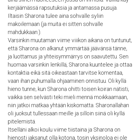
kerjäämässä rapsutuksia ja antamassa pusuja.
Iltaisin Sharona tulee aina sohvalle syliin
makoilemaan (ja muita ei sitten sohvalle
mahdukkaan:).
Varsinkin muutaman viime viiikon aikana on tuntunut,
että Sharona on alkanut ymmärtää jäävänsä tänne,
ja luottamus ja yhteisymmärrys on saavutettu. Sen
huomaa varsinkin lenkillä, Sharona kuuntelee ja ottaa
kontaktia eikä sitä oikeastaan tarvitse komentaa,
vaan ihan puhumalla ohjaaminen onnistuu. Oli kyllä
hieno tunne, kun Sharona ohitti toisen koiran nätisti,
vaikka sen selvästi teki mieli mennä moikkaamaan,
niin jatkoi matkaa yhtään kiskomatta. Sharonallahan
oli juoksut tullessaan meille ja silloin siinä oli kyllä
pitelemistä.
Itselläni alkoi koulu viime tiistaina ja Sharona on
hienosti jaksanut olla kotona, tosin yksinoloa ei ole