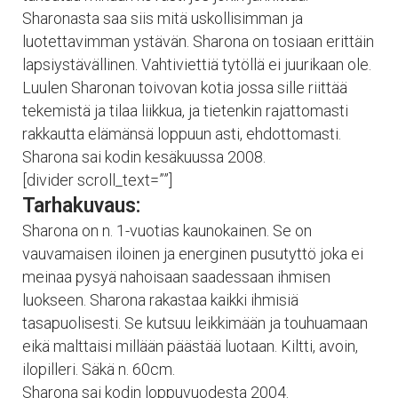
Sharonasta saa siis mitä uskollisimman ja
luotettavimman ystävän. Sharona on tosiaan erittäin
lapsiystävällinen. Vahtiviettiä tytöllä ei juurikaan ole.
Luulen Sharonan toivovan kotia jossa sille riittää
tekemistä ja tilaa liikkua, ja tietenkin rajattomasti
rakkautta elämänsä loppuun asti, ehdottomasti.
Sharona sai kodin kesäkuussa 2008.
[divider scroll_text=””]
Tarhakuvaus:
Sharona on n. 1-vuotias kaunokainen. Se on
vauvamaisen iloinen ja energinen pusutyttö joka ei
meinaa pysyä nahoisaan saadessaan ihmisen
luokseen. Sharona rakastaa kaikki ihmisiä
tasapuolisesti. Se kutsuu leikkimään ja touhuamaan
eikä malttaisi millään päästää luotaan. Kiltti, avoin,
ilopilleri. Säkä n. 60cm.
Sharona sai kodin loppuvuodesta 2004.