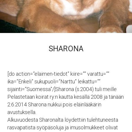
SHARONA
[do action=”elaimen-tiedot” kiire=”” varattu=””
ika=”Enkeli” sukupuoli=”Narttu” leikattu=””
sijainti=”Suomessa”/]Sharona (s.2004) tuli meille
Pelastetaan koirat ry:n kautta kesällä 2008 ja tänään
2.6.2014 Sharona nukkui pois eläinlääkärin
avustuksella.
Alkuvuodesta Sharonalta löydettiin tulehtuneesta
rasvapatista syöpäsoluja ja imusolmukkeet olivat