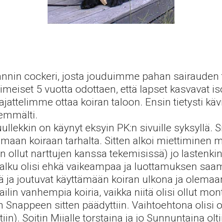
annin cockeri, josta jouduimme pahan sairauden 
imeiset 5 vuotta odottaen, että lapset kasvavat i
n ajattelimme ottaa koiran taloon. Ensin tietysti kä
demmälti.
lekkin on käynyt eksyin PK:n sivuille syksyllä. S
tomaan koiraan tarhalta. Sitten alkoi miettimine
ollut narttujen kanssa tekemisissä) jo lastenkin t
lku olisi ehkä vaikeampaa ja luottamuksen saami
llä ja joutuvat käyttämään koiran ulkona ja olemaa
ailin vanhempia koiria, vaikka niitä olisi ollut
 Snappeen sitten päädyttiin. Vaihtoehtona olisi oll
in). Soitin Miialle torstaina ja jo Sunnuntaina o