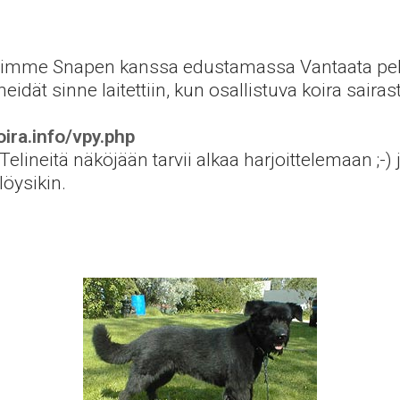
 olimme Snapen kanssa edustamassa Vantaata pel
idät sinne laitettiin, kun osallistuva koira sairas
ira.info/vpy.php
Telineitä näköjään tarvii alkaa harjoittelemaan ;-)
öysikin.