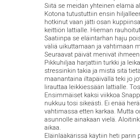
Siitä se meidän yhteinen elämä a
Kotona tutustuttiin ensin hiljalle
hotkinut vaan jätti osan kuppiinsa.
keittiön lattialle. Hieman rauhoit
Saatiinpa se eläintarhan haju po
väliä uikuttamaan ja vahtimaan m
Seuraavat päivät menivät ihmeen he
Pikkuhiljaa harjattiin turkki ja lei
stressinkin takia ja mistä sitä ti
maanantaina iltapäivällä teki jo j
lirauttaa leikkiessään lattialle. 
Ensimmäiset kaksi viikkoa Snappe 
nukkuu tosi sikeästi. Ei enää her
vahtimassa etten karkaa. Mutta on
asunnolle ainakaan vielä. Aloitink
aikaa.
Eläinlääkärissä käytiin heti parin 