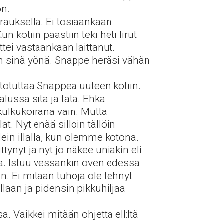
on.
arauksella. Ei tosiaankaan
 kotiin päästiin teki heti lirut
ttei vastaankaan laittanut.
in sinä yönä. Snappe heräsi vähän
 totuttaa Snappea uuteen kotiin.
 alussa sitä ja tätä. Ehkä
 kulkukoirana vain. Mutta
t. Nyt enää silloin tällöin
lein illalla, kun olemme kotona.
ynyt ja nyt jo näkee uniakin eli
aa. Istuu vessankin oven edessä
n. Ei mitään tuhoja ole tehnyt
llaan ja pidensin pikkuhiljaa
a. Vaikkei mitään ohjetta ell:ltä