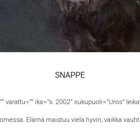
SNAPPE
”” varattu=”” ika=”s. 2002″ sukupuoli=”Uros” leika
uomessa. Elämä maistuu vielä hyvin, vaikka vauht