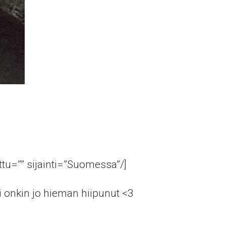
ttu=”” sijainti=”Suomessa”/]
i onkin jo hieman hiipunut <3