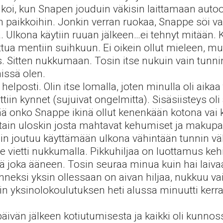
lkoi, kun Snapen jouduin väkisin laittamaan auto
en paikkoihin. Jonkin verran ruokaa, Snappe söi v
 Ulkona käytiin ruuan jälkeen…ei tehnyt mitään. Kun
uttua mentiin suihkuun. Ei oikein ollut mieleen, mu
is. Sitten nukkumaan. Tosin itse nukuin vain tunn
issä olen.
lposti. Olin itse lomalla, joten minulla oli aikaa
kattiin kynnet (sujuivat ongelmitta). Sisäsiisteys oli
etää onko Snappe ikinä ollut kenenkään kotona vai
otain uloskin josta mahtavat kehumiset ja makupala
Tosin joutuu käyttämään ulkona vähintään tunnin vä
vietti nukkumalla. Pikkuhiljaa on luottamus kehitt
ää joka ääneen. Tosin seuraa minua kuin hai laiv
neksi yksin ollessaan on aivan hiljaa, nukkuu vai
in yksinolokoulutuksen heti alussa minuutti kerra
päivän jälkeen kotiutumisesta ja kaikki oli kunnoss