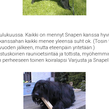
joulukuussa. Kaikki on mennyt Snapen kanssa hyvi
n kanssahan kaikki menee yleensä suht ok. (Tosin tä
vuoden jälkeen, mutta eteenpäin yritetään.)
tuskoirien raunioetsintää ja tottista, myöhemm
perheeseen toinen koiralapsi Varjusta ja Snapell