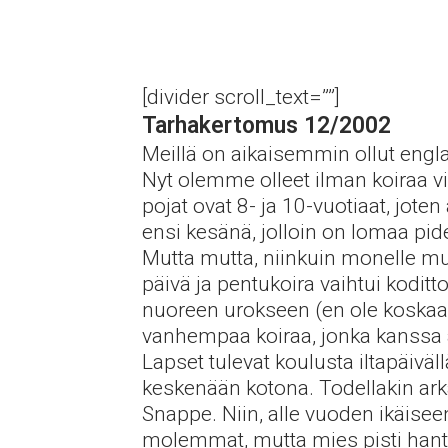
[divider scroll_text=””]
Tarhakertomus 12/2002
Meillä on aikaisemmin ollut engl
Nyt olemme olleet ilman koiraa vi
pojat ovat 8- ja 10-vuotiaat, jote
ensi kesänä, jolloin on lomaa pi
Mutta mutta, niinkuin monelle muul
päivä ja pentukoira vaihtui kodit
nuoreen urokseen (en ole koskaan 
vanhempaa koiraa, jonka kanssa a
Lapset tulevat koulusta iltapäivä
keskenään kotona. Todellakin ark
Snappe. Niin, alle vuoden ikäiseen
molemmat, mutta mies pisti hantti