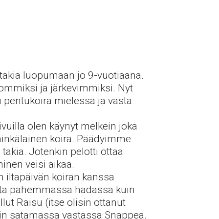
takia luopumaan jo 9-vuotiaana.
sommiksi ja järkevimmiksi. Nyt
vi pentukoira mielessä ja vasta
ivuilla olen käynyt melkein joka
n minkälainen koira. Päädyimme
akia. Jotenkin pelotti ottaa
nen veisi aikaa.
n iltapäivän koiran kanssa
 monta pahemmassa hädässä kuin
ut Raisu (itse olisin ottanut
ltiin satamassa vastassa Snappea.