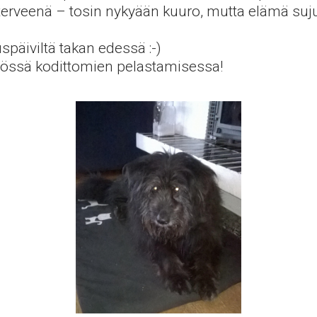
terveenä – tosin nykyään kuuro, mutta elämä suju
uspäiviltä takan edessä :-)
työssä kodittomien pelastamisessa!