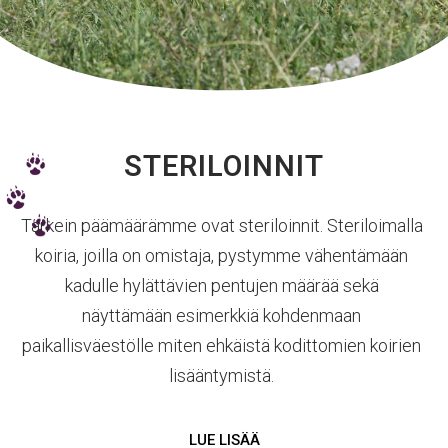
STERILOINNIT
Tärkein päämäärämme ovat steriloinnit. Steriloimalla
koiria, joilla on omistaja, pystymme vähentämään
kadulle hylättävien pentujen määrää sekä
näyttämään esimerkkiä kohdenmaan
paikallisväestölle miten ehkäistä kodittomien koirien
lisääntymistä.
LUE LISÄÄ