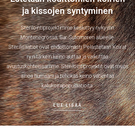
ja kissojen syntyminen
Sterilointiprojektimme keskittyy nykyisin
Montenegrossa, Bar-Sutomoren alueelle.
Sterilisaatiot ovat ehdottomasti Pelastetaan Koirat
ry:n tärkein keino auttaa ja vaikuttaa
avustuskohteissamme. Sterilointiprojektit ovat myös
ainoa humaani ja tehokas keino vähentää
katukoirapopulaatioita.
LUE LISÄÄ