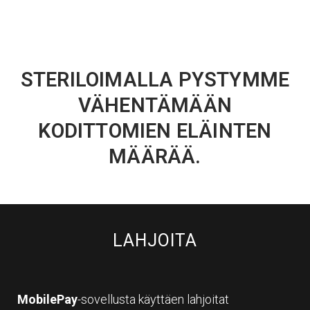
STERILOIMALLA PYSTYMME
VÄHENTÄMÄÄN
KODITTOMIEN ELÄINTEN
MÄÄRÄÄ.
LAHJOITA
MobilePay
-sovellusta käyttäen lahjoitat