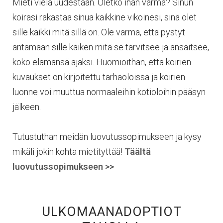
Mieti vielä uudestaan. Oletko ihan varma? Sinun
koirasi rakastaa sinua kaikkine vikoinesi, sinä olet
sille kaikki mitä sillä on. Ole varma, että pystyt
antamaan sille kaiken mitä se tarvitsee ja ansaitsee,
koko elämänsä ajaksi.
Huomioithan, e
ttä koirien
kuvaukset on kirjoitettu tarhaoloissa ja koirien
luonne voi muuttua normaaleihin kotioloihin pääsyn
jälkeen.
Tutustuthan meidän luovutussopimukseen ja kysy
mikäli jokin kohta mietityttää!
Täältä
luovutussopimukseen >>
ULKOMAANADOPTIOT