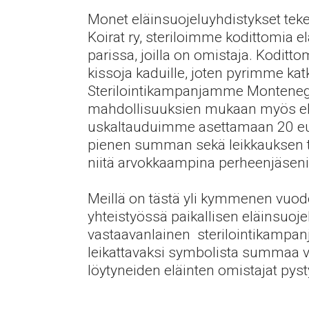
Monet eläinsuojeluyhdistykset tekev
Koirat ry, steriloimme kodittomia e
parissa, joilla on omistaja. Koditt
kissoja kaduille, joten pyrimme ka
Sterilointikampanjamme Montenegro
mahdollisuuksien mukaan myös eläi
uskaltauduimme asettamaan 20 euro
pienen summan sekä leikkauksen te
niitä arvokkaampina perheenjäseni
Meillä on tästä yli kymmenen vuod
yhteistyössä paikallisen eläinsuoje
vastaavanlainen
sterilointikampan
leikattavaksi symbolista summaa va
löytyneiden eläinten omistajat pys