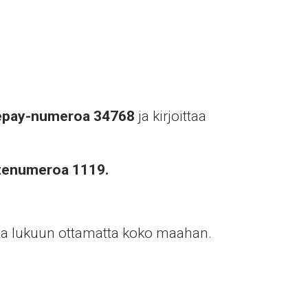
epay-numeroa 34768
ja kirjoittaa
itenumeroa 1119.
ta lukuun ottamatta koko maahan.