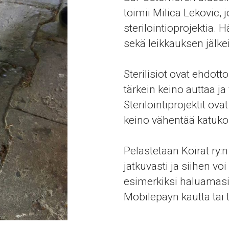
toimii Milica Lekovic, 
sterilointioprojektia. 
sekä leikkauksen jälk
Sterilisiot ovat ehdott
tärkein keino auttaa 
Sterilointiprojektit o
keino vähentää katukoi
Pelastetaan Koirat ry:n
jatkuvasti ja siihen voi
esimerkiksi haluamas
Mobilepayn kautta tai 