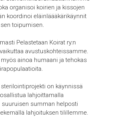
joka organisoi koirien ja kissojen
Hän koordinoi eläinläääkärikäynnit
eisen toipumisen.
omasti Pelastetaan Koirat ry:n
ja vaikuttaa avustuskohteissamme.
vat myös ainoa humaani ja tehokas
rapopulaatioita.
 sterilointiprojekti on käynnissä
 osallistua lahjoittamalla
i suuruisen summan helposti
tekemällä lahjoituksen tilillemme.