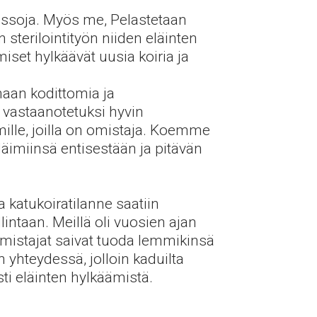
-kissoja. Myös me, Pelastetaan
 sterilointityön niiden eläinten
iset hylkäävät uusia koiria ja
maan kodittomia ja
 vastaanotetuksi hyvin
ille, joilla on omistaja. Koemme
äimiinsä entisestään ja pitävän
katukoiratilanne saatiin
lintaan.
Meillä oli vuosien ajan
omistajat saivat tuoda lemmikinsä
 yhteydessä, jolloin kaduilta
ti eläinten hylkäämistä.