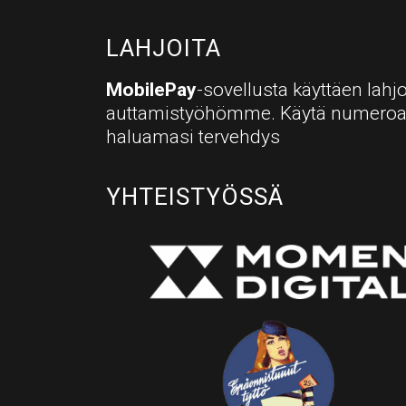
LAHJOITA
MobilePay
-sovellusta käyttäen lahjo
auttamistyöhömme. Käytä numero
haluamasi tervehdys
YHTEISTYÖSSÄ