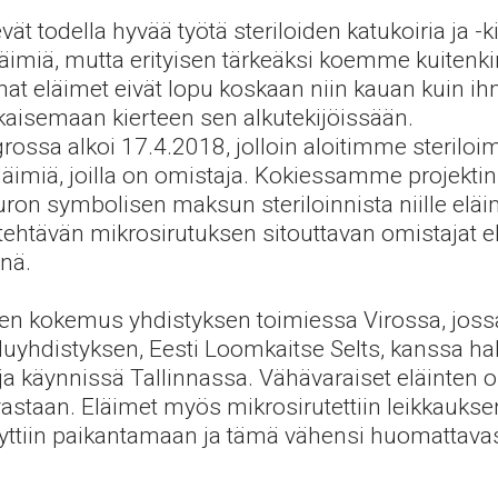
ät todella hyvää työtä steriloiden katukoiria ja 
läimiä, mutta
e
rityisen tärkeäksi koemme kuitenkin
omat eläimet eivät lopu koskaan niin kauan kuin ihm
tkaisemaan kierteen sen alkutekijöissään.
ssa alkoi 17.4.2018, jolloin aloitimme steriloi
miä, joilla on omistaja. Kokiessamme projektin
n symbolisen maksun steriloinnista niille eläim
htävän mikrosirutuksen sitouttavan omistajat el
nä.
en kokemus yhdistyksen toimiessa Virossa, jossa 
luyhdistyksen, Eesti Loomkaitse Selts, kanssa hal
ja käynnissä Tallinnassa.
Vähävaraiset eläinten 
staan. Eläimet myös mikrosirutettiin leikkauksen
tyttiin paikantamaan ja tämä vähensi huomattavas