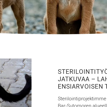
STERILOINTITY
JATKUVAA – LA
ENSIARVOISEN 
Sterilointiprojektimme
Bar-Sutomoren alueell