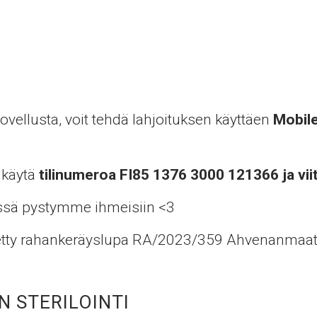
ovellusta, voit tehdä lahjoituksen käyttäen
Mobil
e käytä
tilinumeroa FI85 1376 3000 121366 ja vi
ssä pystymme ihmeisiin <3
nnetty rahankeräyslupa RA/2023/359 Ahvenanmaa
 STERILOINTI