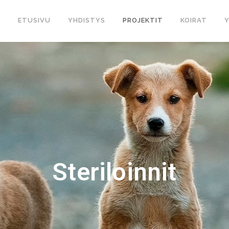
ETUSIVU
YHDISTYS
PROJEKTIT
KOIRAT
Steriloinnit