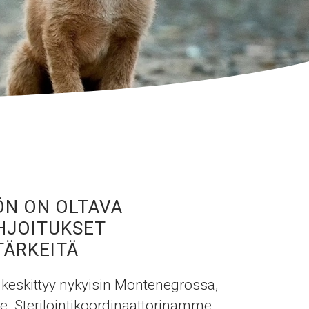
ÖN ON OLTAVA
HJOITUKSET
TÄRKEITÄ
 keskittyy nykyisin Montenegrossa,
e. Sterilointikoordinaattorinamme