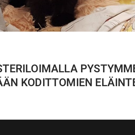
STERILOIMALLA PYSTYMM
ÄN KODITTOMIEN ELÄINT