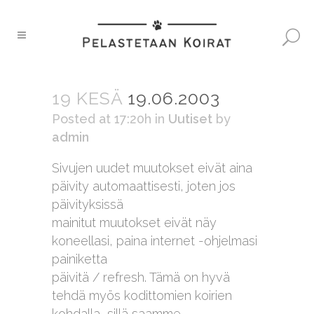
19 KESÄ
19.06.2003
Posted at 17:20h
in
Uutiset
by
admin
Sivujen uudet muutokset eivät aina
päivity automaattisesti, joten jos
päivityksissä
mainitut muutokset eivät näy
koneellasi, paina internet -ohjelmasi
painiketta
päivitä / refresh. Tämä on hyvä
tehdä myös kodittomien koirien
kohdalla, sillä saamme