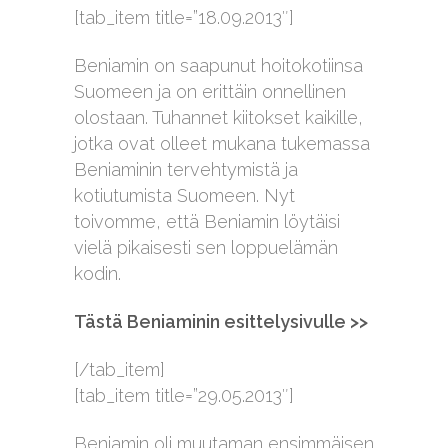
[tab_item title=”18.09.2013″]
Beniamin on saapunut hoitokotiinsa
Suomeen ja on erittäin onnellinen
olostaan. Tuhannet kiitokset kaikille,
jotka ovat olleet mukana tukemassa
Beniaminin tervehtymistä ja
kotiutumista Suomeen. Nyt
toivomme, että Beniamin löytäisi
vielä pikaisesti sen loppuelämän
kodin.
Tästä Beniaminin esittelysivulle >>
[/tab_item]
[tab_item title=”29.05.2013″]
Beniamin oli muutaman ensimmäisen