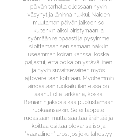
päivän tarhalla ollessaan hyvin
väsynyt ja lähinnä nukkui. Näiden
muutaman päivän jälkeen se
kuitenkin alkoi piristymään ja
syömään reippaasti ja pysyimme
sijoittamaan sen samaan häkkiin
useamman koiran kanssa, koska
paljastui, että poika on ystävällinen
ja hyvin suvaitsevainen myös
lajitovereitaan kohtaan. Myöhemmin
ainoastaan ruokailutilanteissa on
saanut olla tarkkana, koska
Beniamin jaksoi alkaa puolustamaan
ruokaansakkin. Se ei tappele
ruoastaan, mutta saattaa ärähtää ja
koittaa esittää olevansa iso ja
”vaarallinen” uros, jos joku lähestyy