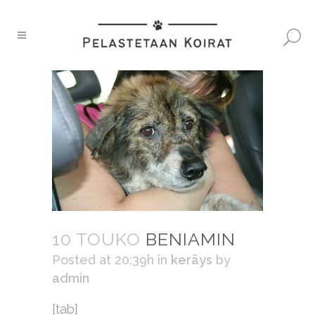
10 TOUKO
BENIAMIN
Posted at 20:39h
in
keräys
by
admin
[tab]