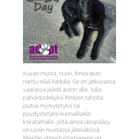
Kuvan musta, nuori, ihmisrakas
narttu elää kadulla. Se on jatkuvassa
vaarassa jäädä auton alle, tulla
pahoinpidellyksi ihmisen taholta,
joutua myrkytetyksi tai
pyydystetyksi kunnalliselle
koiratarhalle, jolta ainoa ulospääsy
on usein mustassa jätesäkissä.
Meidän yhteistyötarhamme on