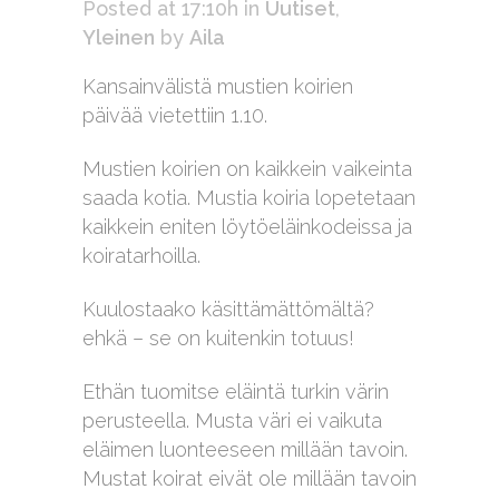
Posted at 17:10h
in
Uutiset
,
Yleinen
by
Aila
Kansainvälistä mustien koirien
päivää vietettiin 1.10.
Mustien koirien on kaikkein vaikeinta
saada kotia. Mustia koiria lopetetaan
kaikkein eniten löytöeläinkodeissa ja
koiratarhoilla.
Kuulostaako käsittämättömältä?
ehkä – se on kuitenkin totuus!
Ethän tuomitse eläintä turkin värin
perusteella. Musta väri ei vaikuta
eläimen luonteeseen millään tavoin.
Mustat koirat eivät ole millään tavoin