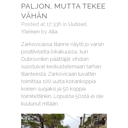
PALJON, MUTTA TEKEE
VÄHÄN
Posted at 17:33h
in
Uutiset
,
Yleinen
by
Aila
Zarkovicassa tilanne näytti jo varsin
positiiviselta lokakuussa, kun
Dubrovnikin päättäjät vihdoin
suostuivat keskustelemaan tarhan
tilanteesta. Zarkovicaan luvattiin
toimittaa 100 uutta koirankoppia
koirien suojaksi ja 50 koppia
toimitettiinkin. Lopuista 50:stä ei ole
kuulunut mitään.