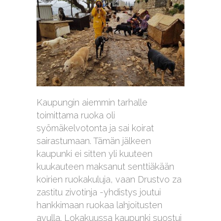
Kaupungin aiemmin tarhalle
toimittama ruoka oli
syömäkelvotonta ja sai koirat
sairastumaan. Tämän jälkeen
kaupunki ei sitten yli kuuteen
kuukauteen maksanut senttiäkään
koirien ruokakuluja, vaan Drustvo za
zastitu zivotinja -yhdistys joutui
hankkimaan ruokaa lahjoitusten
avulla. Lokakuussa kaupunki suostui