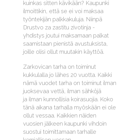
kuinkas sitten kävikään? Kaupunki
ilmoittikin, että se ei voi maksaa
työntekijän palkkakuluja. Niinpä
Drustvo za zastitu zivotinja -
yhdistys joutui maksamaan palkat
saamistaan pienistä avustuksista,
joille olisi ollut muutakin käyttöä.
Zarkovican tarha on toiminut
kukkulalla jo lähes 20 vuotta. Kaikki
nämä vuodet tarha on toiminut ilman
juoksevaa vettä, ilman sähköjä
ja ilman kunnollisia koirasuojia. Koko
tänä aikana tarhalla myöskään ei ole
ollut vessaa. Kaikkien näiden
vuosien jälkeen kaupunki vihdoin
suostui toimittamaan tarhalle
kemiallisen vessan.