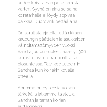
uuden koiratarhan perustamista
varten. Syynä on aina se sama –
koiratarhalle ei löydy sopivaa
paikkaa. Dubrovnik pettää aina!
On surullista ajatella, että rikkaan
kaupungin päättäjien ja asukkaiden
välinpitämättömyyden vuoksi
Sandra joutuu huolehtimaan yli 300
koirasta täysin epäinhimillisissä
olosuhteissa. Talvi koettelee niin
Sandraa kuin koiriakin kovalla
otteella.
Apumme on nyt ensiarvoisen
tärkeää ja jatkamme taistelua
Sandran ja tarhan koirien
auttamiseksi.