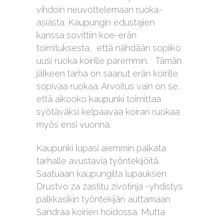
vihdoin neuvottelemaan ruoka-
asiasta. Kaupungin edustajien
kanssa sovittiin koe-erän
toimituksesta, että nähdään sopiiko
uusi ruoka koirille paremmin. Tämän
jälkeen tarha on saanut erän koirille
sopivaa ruokaa. Arvoitus vain on se,
että aikooko kaupunki toimittaa
syötäväksi kelpaavaa koiran ruokaa
myös ensi vuonna.
Kaupunki lupasi aiemmin palkata
tarhalle avustavia työntekijöitä.
Saatuaan kaupungilta lupauksen
Drustvo za zastitu zivotinja -yhdistys
palkkasikin työntekijän auttamaan
Sandraa koirien hoidossa. Mutta