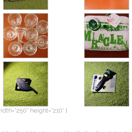
idth=”250″ height=”210″ ]