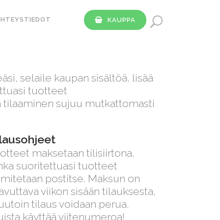
YHTEYSTIEDOT
KAUPPA
äsi, selaile kaupan sisältöä, lisää
ettuasi tuotteet
 ja tilaaminen sujuu mutkattomasti
lausohjeet
otteet maksetaan tilisiirtona,
nka suoritettuasi tuotteet
imitetaan postitse. Maksun on
avuttava viikon sisään tilauksesta,
utoin tilaus voidaan perua.
ista käyttää viitenumeroa!