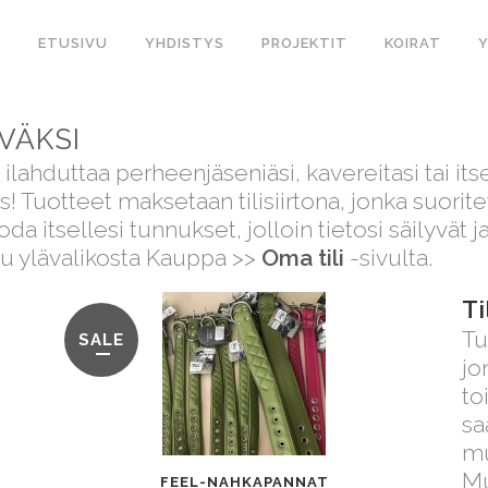
ETUSIVU
YHDISTYS
PROJEKTIT
KOIRAT
VÄKSI
ilahduttaa perheenjäseniäsi, kavereitasi tai itse
us! Tuotteet maksetaan tilisiirtona, jonka suorit
da itsellesi tunnukset, jolloin tietosi säilyvät
uu ylävalikosta Kauppa >>
Oma tili
-sivulta.
Ti
Tu
SALE
jo
to
sa
mu
Tällä
Mu
FEEL-NAHKAPANNAT