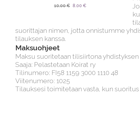
tuotteella
Jo
Alkuperäinen
Nykyinen
10.00
€
8.00
€
on
ku
hinta
hinta
useampi
ti
oli:
on:
muunnelma.
suorittajan nimen, jotta onnistumme yh
10.00 €.
8.00 €.
Voit
tilauksen kanssa.
tehdä
Maksuohjeet
valinnat
Maksu suoritetaan tilisiirtona yhdistyksen
tuotteen
Saaja: Pelastetaan Koirat ry
sivulla.
Tilinumero: FI58 1159 3000 1110 48
Viitenumero: 1025
Tilauksesi toimitetaan vasta, kun suoritus