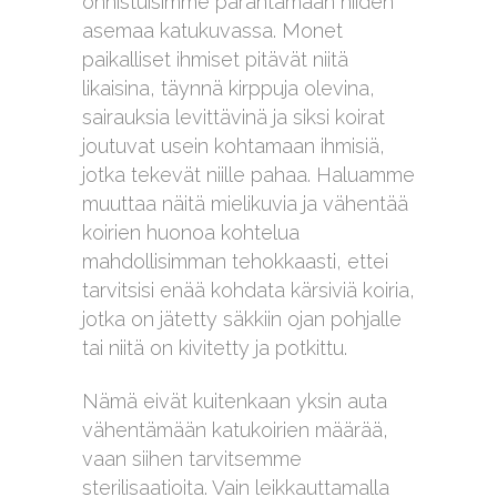
onnistuisimme parantamaan niiden
asemaa katukuvassa. Monet
paikalliset ihmiset pitävät niitä
likaisina, täynnä kirppuja olevina,
sairauksia levittävinä ja siksi koirat
joutuvat usein kohtamaan ihmisiä,
jotka tekevät niille pahaa. Haluamme
muuttaa näitä mielikuvia ja vähentää
koirien huonoa kohtelua
mahdollisimman tehokkaasti, ettei
tarvitsisi enää kohdata kärsiviä koiria,
jotka on jätetty säkkiin ojan pohjalle
tai niitä on kivitetty ja potkittu.
Nämä eivät kuitenkaan yksin auta
vähentämään katukoirien määrää,
vaan siihen tarvitsemme
sterilisaatioita. Vain leikkauttamalla