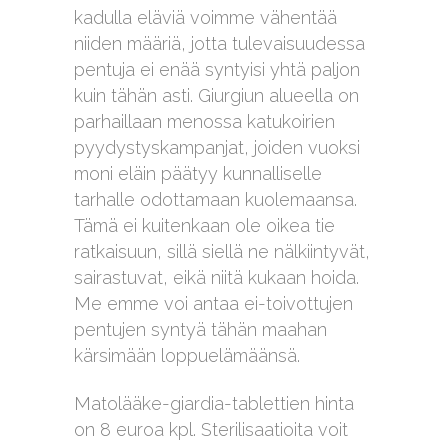
kadulla eläviä voimme vähentää
niiden määriä, jotta tulevaisuudessa
pentuja ei enää syntyisi yhtä paljon
kuin tähän asti. Giurgiun alueella on
parhaillaan menossa katukoirien
pyydystyskampanjat, joiden vuoksi
moni eläin päätyy kunnalliselle
tarhalle odottamaan kuolemaansa.
Tämä ei kuitenkaan ole oikea tie
ratkaisuun, sillä siellä ne nälkiintyvät,
sairastuvat, eikä niitä kukaan hoida.
Me emme voi antaa ei-toivottujen
pentujen syntyä tähän maahan
kärsimään loppuelämäänsä.
Matolääke-giardia-tablettien hinta
on 8 euroa kpl. Sterilisaatioita voit