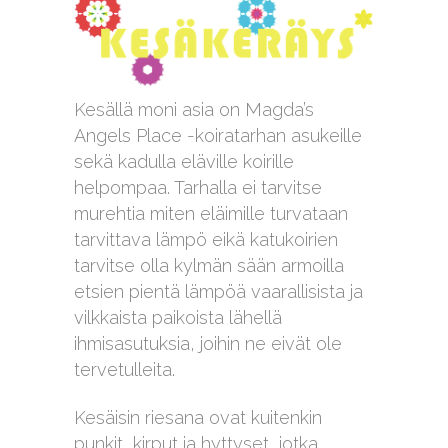
Kesällä moni asia on Magda’s
Angels Place -koiratarhan asukeille
sekä kadulla eläville koirille
helpompaa. Tarhalla ei tarvitse
murehtia miten eläimille turvataan
tarvittava lämpö eikä katukoirien
tarvitse olla kylmän sään armoilla
etsien pientä lämpöä vaarallisista ja
vilkkaista paikoista lähellä
ihmisasutuksia, joihin ne eivät ole
tervetulleita.
Kesäisin riesana ovat kuitenkin
punkit, kirput ja hyttyset, jotka