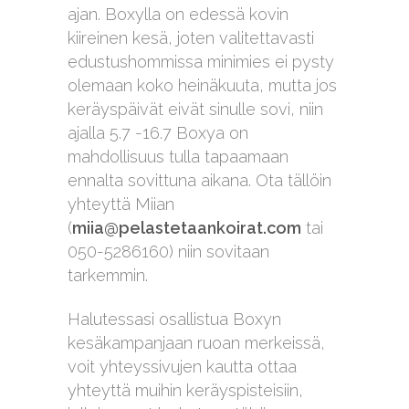
ajan. Boxylla on edessä kovin
kiireinen kesä, joten valitettavasti
edustushommissa minimies ei pysty
olemaan koko heinäkuuta, mutta jos
keräyspäivät eivät sinulle sovi, niin
ajalla 5.7 -16.7 Boxya on
mahdollisuus tulla tapaamaan
ennalta sovittuna aikana. Ota tällöin
yhteyttä Miian
(
miia@pelastetaankoirat.com
tai
050-5286160) niin sovitaan
tarkemmin.
Halutessasi osallistua Boxyn
kesäkampanjaan ruoan merkeissä,
voit yhteyssivujen kautta ottaa
yhteyttä muihin keräyspisteisiin,