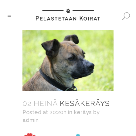
02 HEINÄ
KESÄKERÄYS
Posted at 20:20h
in
keräys
by
admin