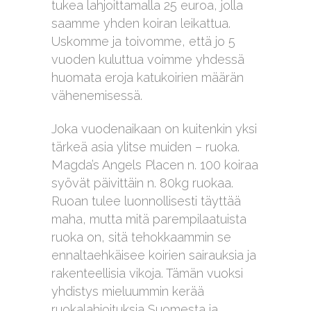
tukea lahjoittamalla 25 euroa, jolla
saamme yhden koiran leikattua.
Uskomme ja toivomme, että jo 5
vuoden kuluttua voimme yhdessä
huomata eroja katukoirien määrän
vähenemisessä.
Joka vuodenaikaan on kuitenkin yksi
tärkeä asia ylitse muiden – ruoka.
Magda’s Angels Placen n. 100 koiraa
syövät päivittäin n. 80kg ruokaa.
Ruoan tulee luonnollisesti täyttää
maha, mutta mitä parempilaatuista
ruoka on, sitä tehokkaammin se
ennaltaehkäisee koirien sairauksia ja
rakenteellisia vikoja. Tämän vuoksi
yhdistys mieluummin kerää
ruokalahjoituksia Suomesta ja