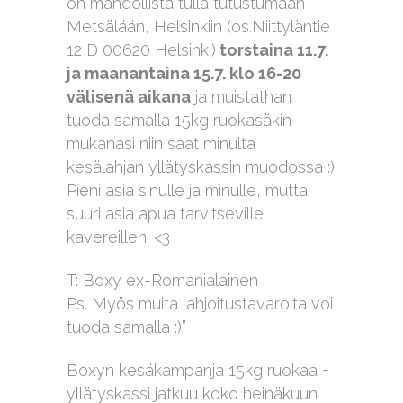
on mahdollista tulla tutustumaan
Metsälään, Helsinkiin (os.Niittyläntie
12 D 00620 Helsinki)
torstaina 11.7.
ja maanantaina 15.7. klo 16-20
välisenä aikana
ja muistathan
tuoda samalla 15kg ruokasäkin
mukanasi niin saat minulta
kesälahjan yllätyskassin muodossa :)
Pieni asia sinulle ja minulle, mutta
suuri asia apua tarvitseville
kavereilleni <3
T: Boxy ex-Romanialainen
Ps. Myös muita lahjoitustavaroita voi
tuoda samalla :)”
Boxyn kesäkampanja 15kg ruokaa =
yllätyskassi jatkuu koko heinäkuun