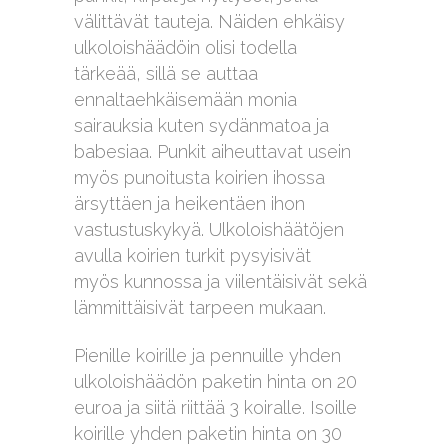
välittävät tauteja. Näiden ehkäisy
ulkoloishäädöin olisi todella
tärkeää, sillä se auttaa
ennaltaehkäisemään monia
sairauksia kuten sydänmatoa ja
babesiaa. Punkit aiheuttavat usein
myös punoitusta koirien ihossa
ärsyttäen ja heikentäen ihon
vastustuskykyä. Ulkoloishäätöjen
avulla koirien turkit pysyisivät
myös kunnossa ja viilentäisivät sekä
lämmittäisivät tarpeen mukaan.
Pienille koirille ja pennuille yhden
ulkoloishäädön paketin hinta on 20
euroa ja siitä riittää 3 koiralle. Isoille
koirille yhden paketin hinta on 30