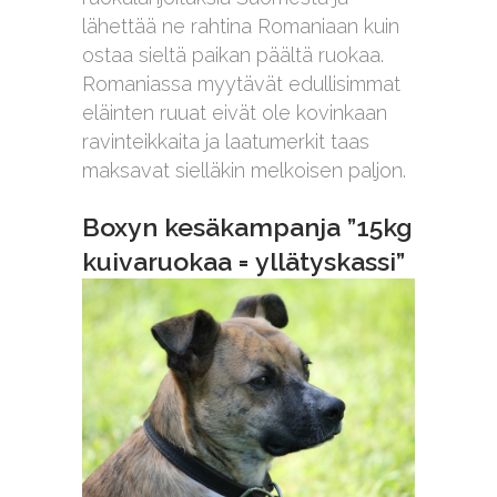
lähettää ne rahtina Romaniaan kuin
ostaa sieltä paikan päältä ruokaa.
Romaniassa myytävät edullisimmat
eläinten ruuat eivät ole kovinkaan
ravinteikkaita ja laatumerkit taas
maksavat sielläkin melkoisen paljon.
Boxyn kesäkampanja ”15kg
kuivaruokaa = yllätyskassi”