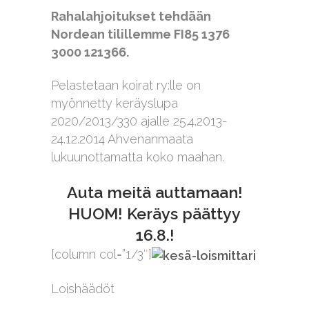
Rahalahjoitukset tehdään
Nordean tilillemme FI85 1376
3000 121366.
Pelastetaan koirat ry:lle on
myönnetty keräyslupa
2020/2013/330 ajalle 25.4.2013-
24.12.2014 Ahvenanmaata
lukuunottamatta koko maahan.
Auta meitä auttamaan!
HUOM! Keräys päättyy
16.8.!
[column col=”1/3″]
Loishäädöt