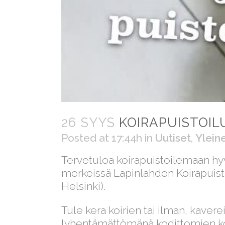
26 SYYS
KOIRAPUISTOILUA
Posted at 17:44h
in
Uutiset
,
Ylein
Tervetuloa koirapuistoilemaan hyv
merkeissä Lapinlahden Koirapuisto
Helsinki).
Tule kera koirien tai ilman, kaver
lyhentämättömänä kodittomien koir