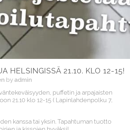
 HELSINGISSÄ 21.10. KLO 12-15!
en
by
admin
äntekeväisyyden, puffetin ja arpajaisten
on 21.10 klo 12-15 ( Lapinlahdenpolku 7,
eiden kanssa tai yksin. Tapahtuman tuotto
ien ja kissojen hyväksi!