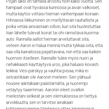
Pojan iäksi on tarhalla arvioitu noin kaksi vuotta. Sen
hampaat ovat hyvässä kunnossa ja aivan valkoiset,
mutta käytös viittaisi hieman vanhempaan koiraan.
Hihnassa liikkuminen on miellyttävän rauhallista ja
poika vetää ainoastaan silloin, kun sitä huolestuttaa
liian lähelle tulevat koirat tai ohi rämistävä kuorma-
auto. Rannalla aallot hieman arveluttavat sitä,
veteen Aaron ei halua mennä mutta tykkää siitä, että
saa olla kainalossa paijattavana, niin että saa kaiken
huomion itselleen. Rannalle tulee myös nuori ja
riehakkaasti käyttäytyvä uros, joka haluaisi kovasti
leikkiä. Vesi pärskyy ja vauhtia piisaa, mikä ei
selvästikään ole Aaronin mieleen. Sen ylähuuli
nousee ääntäkään päästämättä, ja nuorempi
vetäytyy taaemmas. Aaronin eleet ovatkin
mielestäni selkeät ja sen olemuksessa on tiettyä
arvokkuutta, sen ei tarvitse ainakaan
kohtaamissamme tilanteissa ottaa äärimmäisiä