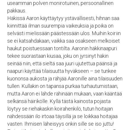
useamman polven monirotuinen, persoonallinen
pakkaus.
Häkissä Aaron käyttäytyy ystävällisesti, hihnan saa
kiinnittää ilman suurempia vaikeuksia ja poika on
selvästi mielissään päästessään ulos. Muihin koiriin
se ei katsahdakaan, vaikka saa osakseen melkoiset
haukut poistuessaan tontilta. Aaronin häkkinaapuri
tekee suorastaan kiusaa, joku on jyrsinyt häkin
seinää niin, että sieltä saa juuri ujutettua päänsä ja
naapuri käyttää tilaisuutta hyväkseen – se tunkee
kuononsa aukosta ja rähjää Aaronille aina tilaisuuden
tullen. Kullakin on tapansa purkaa turhautumistaan,
mutta Aaron ei lähde rähinään mukaan, vaan kääntää
selkänsä häirikölle. Kyllä tästä kainosta pojasta
löytyy se riehakaskin koirahenkilö, tutun hoitajan
nähdessään ilo irtoaa täysillä ja se loikkaa hoitajaa
vasten. Ihmisen läheisyys onkin sille se iso juttu!