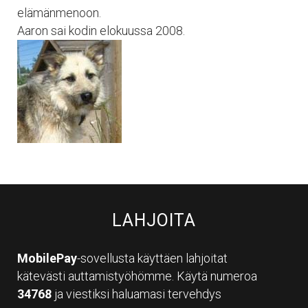
elämänmenoon.
Aaron sai kodin elokuussa 2008.
LAHJOITA
MobilePay
-sovellusta käyttäen lahjoitat
kätevästi auttamistyöhömme. Käytä numeroa
34768
ja viestiksi haluamasi tervehdys