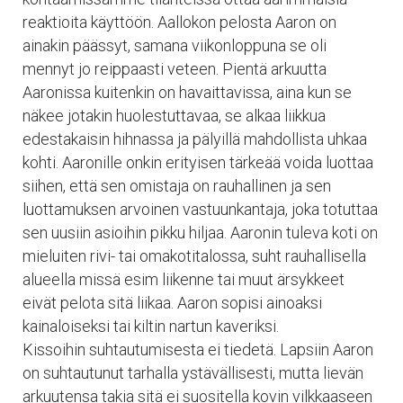
reaktioita käyttöön. Aallokon pelosta Aaron on
ainakin päässyt, samana viikonloppuna se oli
mennyt jo reippaasti veteen. Pientä arkuutta
Aaronissa kuitenkin on havaittavissa, aina kun se
näkee jotakin huolestuttavaa, se alkaa liikkua
edestakaisin hihnassa ja pälyillä mahdollista uhkaa
kohti. Aaronille onkin erityisen tärkeää voida luottaa
siihen, että sen omistaja on rauhallinen ja sen
luottamuksen arvoinen vastuunkantaja, joka totuttaa
sen uusiin asioihin pikku hiljaa. Aaronin tuleva koti on
mieluiten rivi- tai omakotitalossa, suht rauhallisella
alueella missä esim liikenne tai muut ärsykkeet
eivät pelota sitä liikaa. Aaron sopisi ainoaksi
kainaloiseksi tai kiltin nartun kaveriksi.
Kissoihin suhtautumisesta ei tiedetä. Lapsiin Aaron
on suhtautunut tarhalla ystävällisesti, mutta lievän
arkuutensa takia sitä ei suositella kovin vilkkaaseen