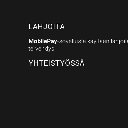
LAHJOITA
MobilePay
-sovellusta käyttäen lahj
tervehdys
YHTEISTYÖSSÄ