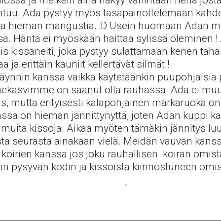
ilossa ja melkein aina näkyy vähintään nenä josta
htuu. Ada pystyy myös tasapainottelemaan kahdel
uttaa hieman mangustia. :D Usein huomaan Adan mö
ä. Häntä ei myöskään haittaa sylissä oleminen !
s kissaneiti, joka pystyy sulattamaan kenen t
ja erittäin kauniit kellertävät silmät !
käynnin kanssa vaikka käytetäänkin puupohjaisia p
uonekasvimme on saanut olla rauhassa. Ada ei mu
s, mutta erityisesti kalapohjainen märkäruoka on 
sa on hieman jännittynyttä, joten Adan kuppi kan
uita kissoja. Aikaa myöten tämäkin jännitys luul
sta seurasta ainakaan vielä. Meidän vauvan kanssa
koirien kanssa jos joku rauhallisen koiran omista
in pysyvän kodin ja kissoista kiinnostuneen omist