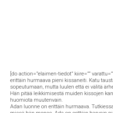
[do action=”elaimen-tiedot” kiire=”” varattu=
erittäin hurmaava pieni kissaneiti. Katu tau
sopeutumaan, mutta luulen että ei välitä ärh
Hän pitää leikkimisestä muiden kissojen kans
huomiota muutenvain.
Adan luonne on erittäin hurmaava. Tutkiessa