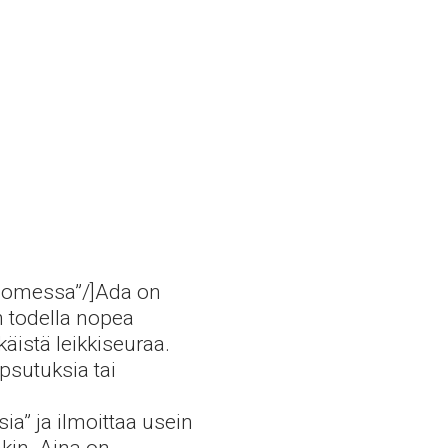
”Suomessa”/]Ada on
n todella nopea
äistä leikkiseuraa.
psutuksia tai
a” ja ilmoittaa usein