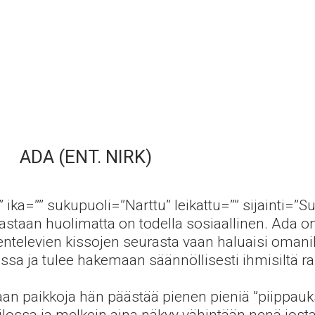
ADA (ENT. NIRK)
”” ika=”” sukupuoli=”Narttu” leikattu=”” sijainti=
stastaan huolimatta on todella sosiaallinen. Ada o
entelevien kissojen seurasta vaan haluaisi omanik
sa ja tulee hakemaan säännöllisesti ihmisiltä ra
an paikkoja hän päästää pienen pieniä ”piippauksi