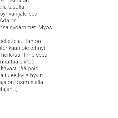
kin. Aina on
la tasulla
yrivän jaloissa
 Ada on
ahansa sydämmet. Myös
ellettejä. Hän on
utenkaan ole tehnyt
herkkua ! Ilmeisesti
nattaa siirtää
tavasti jää pois.
 tulee kyllä hyvin
ja on tosimielellä
ajan. :)