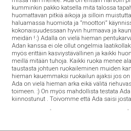
missä hän menee. Ada on erittäin harvoin pi
kumminkin pakko katsella mitä talossa tapa
huomattavan pitkiä aikoja ja silloin muist
haluamassa huomiota ja ”moottori” käynniss
kokonaisuudessaan hyvin hurmaava ja kauni
meidän ! :) Adalla on vielä hieman pentukarvaa 
Adan kanssa ei ole ollut ongelmia laatikolla
myös erittäin kasviystävällinen ja kaikki h
meillä mitään tuhoja. Kaikki ruoka menee ala
taustasta johtuen ruokaileminen muiden kans
hieman kauemmaksi ruokailun ajaksi jos on m
Ada on vielä hieman arka eikä välitä riehuva
toimeen. :) On myös mahdollista testata Ada 
kiinnostunut . Toivomme että Ada saisi josta