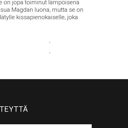
 se on jopa toiminut lämpöisenä
ää asua Magdan luona, mutta se on
tylle kissapienokaiselle, joka
TEYTTÄ​