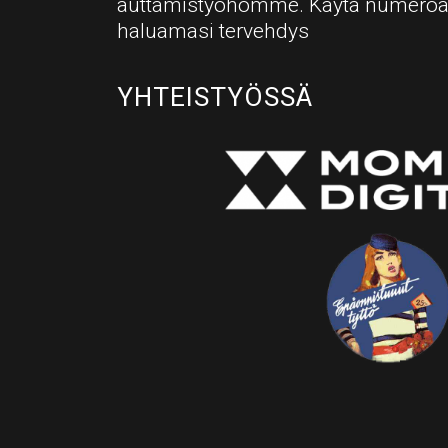
auttamistyöhömme. Käytä numero
haluamasi tervehdys
YHTEISTYÖSSÄ