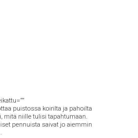
ikattu=””
ttaa puistossa koirilta ja pahoilta
i, mitä niille tulisi tapahtumaan.
oiset pennuista saivat jo aiemmin
.