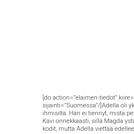
[do action=”elaimen-tiedot” kiire=
sijainti=”Suomessa”/]Adella oli yk
ihmisiltä. Hän ei tiennyt, mistä pe
Kävi onnekkaasti, sillä Magda yst
kodit, mutta Adella viettää edell