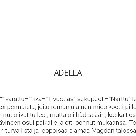
ADELLA
”” varattu=”” ika=”1 vuotias” sukupuoli=”Narttu” le
si pennuista, joita romanialainen mies koetti piilo
nnut olivat tulleet, mutta oli hädissään, koska ties
ävineen osui paikalle ja otti pennut mukaansa. T
een turvallista ja leppoisaa elämää Magdan talossa