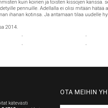
 ihmisten kuin koirien ja toisten kissojen kanssa.
detyille pennuille. Adellalla ei olisi mitään hät
n ihanan kotinsa. Ja antamaan tilaa uudelle hylä
sa 2014.
OTA MEIHIN YH
itat kätevästi