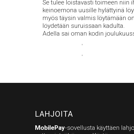
Se tulee loistavasti toimeen niin
keinoemona uusille hylättyinä löy
myös täysin valmis löytämään oma
löydetään suruissaan kadulta.
Adella sai oman kodin joulukuus
LAHJOITA
MobilePay
-sovellusta käyttäen lahjo