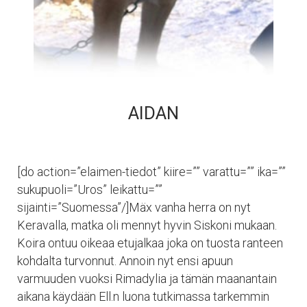
AIDAN
[do action=”elaimen-tiedot” kiire=”” varattu=”” ika=””
sukupuoli=”Uros” leikattu=””
sijainti=”Suomessa”/]Mäx vanha herra on nyt
Keravalla, matka oli mennyt hyvin Siskoni mukaan.
Koira ontuu oikeaa etujalkaa joka on tuosta ranteen
kohdalta turvonnut. Annoin nyt ensi apuun
varmuuden vuoksi Rimadylia ja tämän maanantain
aikana käydään Ell.n luona tutkimassa tarkemmin