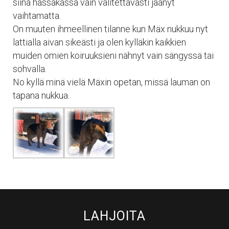
siinä hässäkässä vain valitettavasti jäänyt
vaihtamatta.
On muuten ihmeellinen tilanne kun Mäx nukkuu nyt
lattialla aivan sikeästi ja olen kylläkin kaikkien
muiden omien koiruuksieni nähnyt vain sängyssä tai
sohvalla.
No kyllä minä vielä Mäxin opetan, missä lauman on
tapana nukkua.
LAHJOITA