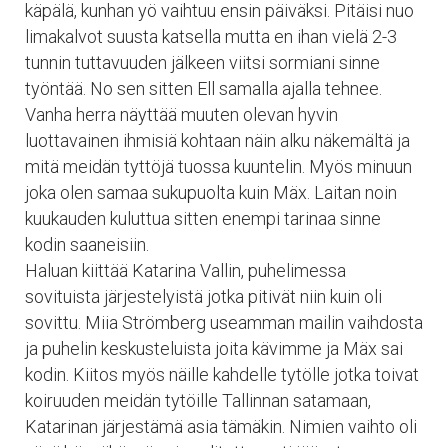
käpälä, kunhan yö vaihtuu ensin päiväksi. Pitäisi nuo
limakalvot suusta katsella mutta en ihan vielä 2-3
tunnin tuttavuuden jälkeen viitsi sormiani sinne
työntää. No sen sitten Ell samalla ajalla tehnee.
Vanha herra näyttää muuten olevan hyvin
luottavainen ihmisiä kohtaan näin alku näkemältä ja
mitä meidän tyttöjä tuossa kuuntelin. Myös minuun
joka olen samaa sukupuolta kuin Mäx. Laitan noin
kuukauden kuluttua sitten enempi tarinaa sinne
kodin saaneisiin.
Haluan kiittää Katarina Vallin, puhelimessa
sovituista järjestelyistä jotka pitivät niin kuin oli
sovittu. Miia Strömberg useamman mailin vaihdosta
ja puhelin keskusteluista joita kävimme ja Mäx sai
kodin. Kiitos myös näille kahdelle tytölle jotka toivat
koiruuden meidän tytöille Tallinnan satamaan,
Katarinan järjestämä asia tämäkin. Nimien vaihto oli