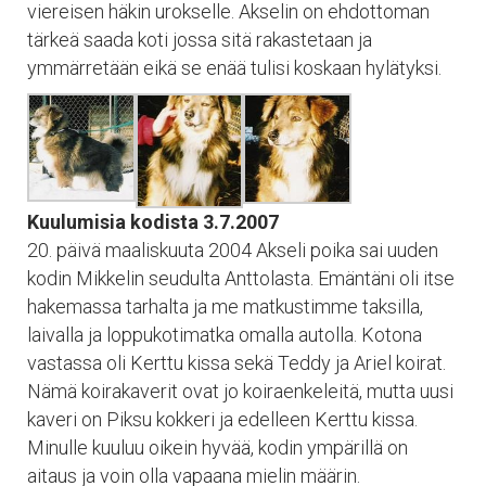
viereisen häkin urokselle. Akselin on ehdottoman
tärkeä saada koti jossa sitä rakastetaan ja
ymmärretään eikä se enää tulisi koskaan hylätyksi.
Kuulumisia kodista 3.7.2007
20. päivä maaliskuuta 2004 Akseli poika sai uuden
kodin Mikkelin seudulta Anttolasta. Emäntäni oli itse
hakemassa tarhalta ja me matkustimme taksilla,
laivalla ja loppukotimatka omalla autolla. Kotona
vastassa oli Kerttu kissa sekä Teddy ja Ariel koirat.
Nämä koirakaverit ovat jo koiraenkeleitä, mutta uusi
kaveri on Piksu kokkeri ja edelleen Kerttu kissa.
Minulle kuuluu oikein hyvää, kodin ympärillä on
aitaus ja voin olla vapaana mielin määrin.