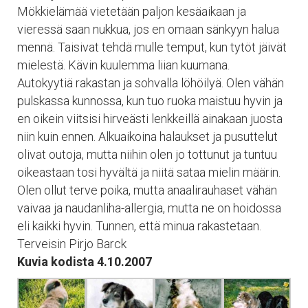
Mökkielämää vietetään paljon kesäaikaan ja
vieressä saan nukkua, jos en omaan sänkyyn halua
mennä. Taisivat tehdä mulle temput, kun tytöt jäivät
mielestä. Kävin kuulemma liian kuumana.
Autokyytiä rakastan ja sohvalla löhöilyä. Olen vähän
pulskassa kunnossa, kun tuo ruoka maistuu hyvin ja
en oikein viitsisi hirveästi lenkkeillä ainakaan juosta
niin kuin ennen. Alkuaikoina halaukset ja pusuttelut
olivat outoja, mutta niihin olen jo tottunut ja tuntuu
oikeastaan tosi hyvältä ja niitä sataa mielin määrin.
Olen ollut terve poika, mutta anaalirauhaset vähän
vaivaa ja naudanliha-allergia, mutta ne on hoidossa
eli kaikki hyvin. Tunnen, että minua rakastetaan.
Terveisin Pirjo Barck
Kuvia kodista 4.10.2007