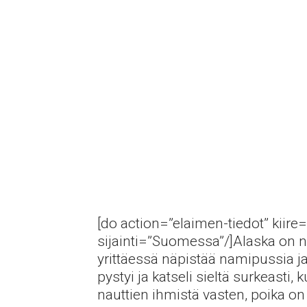
[do action=”elaimen-tiedot” kiire=
sijainti=”Suomessa”/]Alaska on n. 
yrittäessä näpistää namipussia j
pystyi ja katseli sieltä surkeasti
nauttien ihmistä vasten, poika on