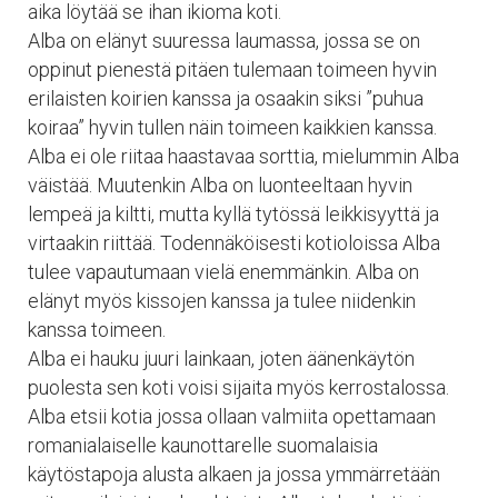
aika löytää se ihan ikioma koti.
Alba on elänyt suuressa laumassa, jossa se on
oppinut pienestä pitäen tulemaan toimeen hyvin
erilaisten koirien kanssa ja osaakin siksi ”puhua
koiraa” hyvin tullen näin toimeen kaikkien kanssa.
Alba ei ole riitaa haastavaa sorttia, mielummin Alba
väistää. Muutenkin Alba on luonteeltaan hyvin
lempeä ja kiltti, mutta kyllä tytössä leikkisyyttä ja
virtaakin riittää. Todennäköisesti kotioloissa Alba
tulee vapautumaan vielä enemmänkin. Alba on
elänyt myös kissojen kanssa ja tulee niidenkin
kanssa toimeen.
Alba ei hauku juuri lainkaan, joten äänenkäytön
puolesta sen koti voisi sijaita myös kerrostalossa.
Alba etsii kotia jossa ollaan valmiita opettamaan
romanialaiselle kaunottarelle suomalaisia
käytöstapoja alusta alkaen ja jossa ymmärretään