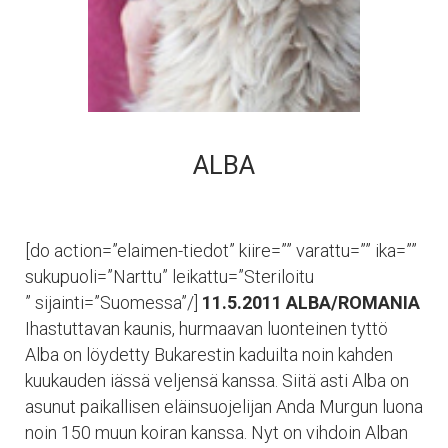
ALBA
[do action=”elaimen-tiedot” kiire=”” varattu=”” ika=””
sukupuoli=”Narttu” leikattu=”Steriloitu
” sijainti=”Suomessa”/]
11.5.2011 ALBA/ROMANIA
Ihastuttavan kaunis, hurmaavan luonteinen tyttö
Alba on löydetty Bukarestin kaduilta noin kahden
kuukauden iässä veljensä kanssa. Siitä asti Alba on
asunut paikallisen eläinsuojelijan Anda Murgun luona
noin 150 muun koiran kanssa. Nyt on vihdoin Alban