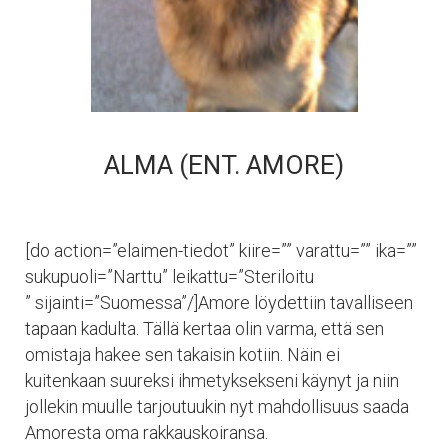
ALMA (ENT. AMORE)
[do action=”elaimen-tiedot” kiire=”” varattu=”” ika=””
sukupuoli=”Narttu” leikattu=”Steriloitu
” sijainti=”Suomessa”/]Amore löydettiin tavalliseen
tapaan kadulta. Tällä kertaa olin varma, että sen
omistaja hakee sen takaisin kotiin. Näin ei
kuitenkaan suureksi ihmetyksekseni käynyt ja niin
jollekin muulle tarjoutuukin nyt mahdollisuus saada
Amoresta oma rakkauskoiransa.