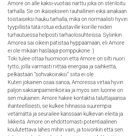
Amore on alle kaksi-vuotias narttu joka on steriloitu
tarhalla. Se on ikäisekseen rauhallinen eikä ainakaan
toistaiseksi hauku tarhalla, mikä on normaalisti hyvin
tyypillistä tätä rotua edustaville koirille niiden
turhautuessa helposti tarhaolosuhteissa. Syliinkin
Amorea sai oikein patistaa hyppäämään, eli Amore
ei ole mikään häslääjä-pomppukone :)
Toki tulee ottaa huomioon että Amore on silti nuori
tyttö, jolla varmasti riittää energiaa ja säihkettä,
pelkästään ”sohvakoiraksi” siitä ei ole.
Kuten jokainen osaa sanoa, Amoressa virtaa hyvin
paljon saksanpaimenkoiraa ja myös sen luonne on
sen mukainen. Amore hakee kontaktia taluttajaansa
ihanteellisesti, se kulkee hihnassa suurempia
vetämättä ja seurailee kanssaan kulkevan eleitä ja
liikkeitä. Amore on ehdottomasti potentiaalinen
koulutettava lähes mihin vain, ja toivonkin että sen