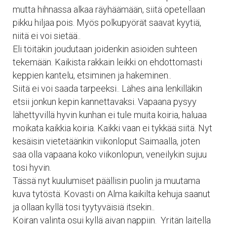
mutta hihnassa alkaa räyhäämään, siitä opetellaan
pikku hiljaa pois. Myös polkupyörät saavat kyytiä,
niitä ei voi sietää..
Eli töitäkin joudutaan joidenkin asioiden suhteen
tekemään. Kaikista rakkain leikki on ehdottomasti
keppien kantelu, etsiminen ja hakeminen..
Siitä ei voi saada tarpeeksi.. Lähes aina lenkilläkin
etsii jonkun kepin kannettavaksi. Vapaana pysyy
lähettyvillä hyvin kunhan ei tule muita koiria, haluaa
moikata kaikkia koiria. Kaikki vaan ei tykkää siitä. Nyt
kesäisin vietetäänkin viikonloput Saimaalla, joten
saa olla vapaana koko viikonlopun, veneilykin sujuu
tosi hyvin.
Tässä nyt kuulumiset päällisin puolin ja muutama
kuva tytöstä. Kovasti on Alma kaikilta kehuja saanut
ja ollaan kyllä tosi tyytyväisiä itsekin..
Koiran valinta osui kyllä aivan nappiin. Yritän laitella