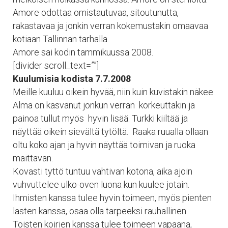
Amore odottaa omistautuvaa, sitoutunutta,
rakastavaa ja jonkin verran kokemustakin omaavaa
kotiaan Tallinnan tarhalla.
Amore sai kodin tammikuussa 2008.
[divider scroll_text=””]
Kuulumisia kodista 7.7.2008
Meille kuuluu oikein hyvää, niin kuin kuvistakin näkee.
Alma on kasvanut jonkun verran korkeuttakin ja
painoa tullut myös hyvin lisää. Turkki kiiltää ja
näyttää oikein sievältä tytöltä. Raaka ruualla ollaan
oltu koko ajan ja hyvin näyttää toimivan ja ruoka
maittavan.
Kovasti tyttö tuntuu vahtivan kotona, aika ajoin
vuhvuttelee ulko-oven luona kun kuulee jotain.
Ihmisten kanssa tulee hyvin toimeen, myös pienten
lasten kanssa, osaa olla tarpeeksi rauhallinen.
Toisten koirien kanssa tulee toimeen vapaana,