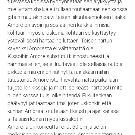
tulevassa kodissa hyödynnetään sen älykkyyttä ja
miellyttämishalua eli tullaan touhaamaan sen kanssa
jotain muutakin päivittäisen liikunta-annoksen lisäksi.
Amore on avoin ja sosiaalinen kaikkia ihmisiä
kohtaan, myös uroskoiria kohtaan se käyttäytyy
ystävällisesti häntää heiluttaen. Toisen nartun
kaveriksi Amoresta ei välttämättä ole.
Kissoihin Amore suhatutui kiinnostuneesti ja
hämmästellen, se ei luultavasti ole sellaisia outoja
pikkueläimiä ennen nähnyt tai ainakaan niihin
tutustunut. Amore istui hievahtamatta paikallaan
tuijotellen kissoja ja mietti selkeästi hartaasti mitä
niiden kanssa tulisi oikein tehdä. Ei kuitenkaan
päätynyt jahtaamaan tms, joten uskonkin että
kunhan Amorea totutetaan fiksusti ja ajan kanssa,
siitä saisi koiran myös kissakotiin.
Amorella on korkeutta reilut 60 cm ja se on
melkoisen hoikassa kunnossa. Amore on steriloitu.