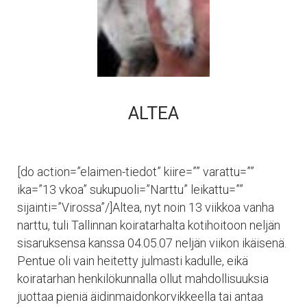
ALTEA
[do action=”elaimen-tiedot” kiire=”” varattu=””
ika=”13 vkoa” sukupuoli=”Narttu” leikattu=””
sijainti=”Virossa”/]Altea, nyt noin 13 viikkoa vanha
narttu, tuli Tallinnan koiratarhalta kotihoitoon neljän
sisaruksensa kanssa 04.05.07 neljän viikon ikäisenä.
Pentue oli vain heitetty julmasti kadulle, eikä
koiratarhan henkilökunnalla ollut mahdollisuuksia
juottaa pieniä äidinmaidonkorvikkeella tai antaa