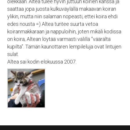
olekkaan. Altea tulee hyvin juttuun koirien kanssa ja
saattaa jopa juosta kulkuväylällä makaavan koiran
ylikin, mutta niin salaman nopeasti, ettei koira ehdi
edes nousta =) Altea tuntee suurta vetoa
koiranmakkaraan ja nappuloihin, joten mikäli kodissa
on koira, Altean löytää varmasti välillä ”väärältä
kupilta”. Tämän kaunottaren lempileluja ovat lintujen
sulat.
Altea sai kodin elokuussa 2007.