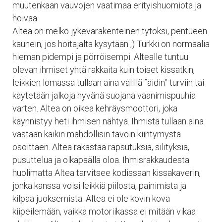
muutenkaan vauvojen vaatimaa erityishuomiota ja
hoivaa.
Altea on melko jykevärakenteinen tytöksi, pentueen
kaunein, jos hoitajalta kysytään ;) Turkki on normaalia
hieman pidempi ja pörröisempi. Altealle tuntuu
olevan ihmiset yhtä rakkaita kuin toiset kissatkin,
leikkien lomassa tullaan aina välillä ”äidin” turviin tai
käytetään jalkoja hyvänä suojana vaanimispuuhia
varten. Altea on oikea kehräysmoottori, joka
käynnistyy heti ihmisen nähtyä. Ihmistä tullaan aina
vastaan kaikin mahdollisin tavoin kiintymystä
osoittaen. Altea rakastaa rapsutuksia, silityksiä,
pusuttelua ja olkapäällä oloa. Ihmisrakkaudesta
huolimatta Altea tarvitsee kodissaan kissakaverin,
jonka kanssa voisi leikkiä piilosta, painimista ja
kilpaa juoksemista. Altea ei ole kovin kova
kiipeilemään, vaikka motoriikassa ei mitään vikaa