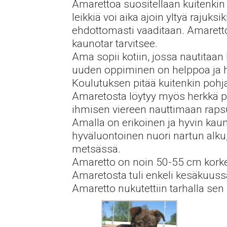
Amarettoa suositellaan kuitenkin 
leikkiä voi aika ajoin yltyä rajuks
ehdottomasti vaaditaan. Amaretto
kaunotar tarvitsee.
Ama sopii kotiin, jossa nautitaan
uuden oppiminen on helppoa ja ha
Koulutuksen pitää kuitenkin pohja
Amaretosta löytyy myös herkkä puo
ihmisen viereen nauttimaan rapsu
Amalla on erikoinen ja hyvin kauni
hyväluontoinen nuori nartun alku, 
metsässä.
Amaretto on noin 50-55 cm korkea
Amaretosta tuli enkeli kesäkuus
Amaretto nukutettiin tarhalla sen 