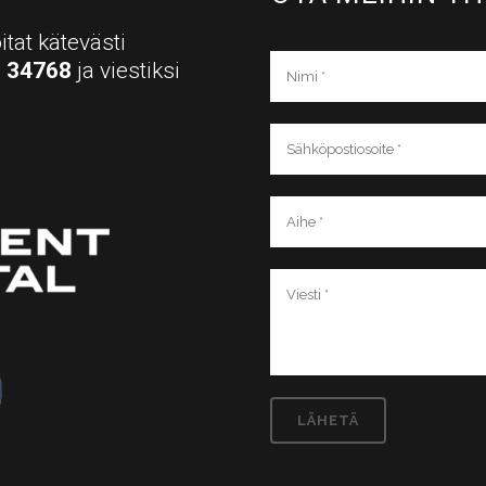
itat kätevästi
a
34768
ja viestiksi