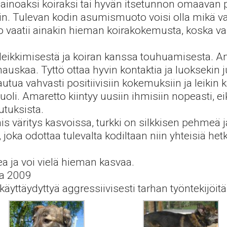
ainoaksi koiraksi tai hyvän itsetunnon omaavan po
ikin. Tulevan kodin asumismuoto voisi olla mikä vai
 vaatii ainakin hieman koirakokemusta, koska va
 leikkimisestä ja koiran kanssa touhuamisesta. Ama
uskaa. Tyttö ottaa hyvin kontaktia ja luoksekin j
utua vahvasti positiivisiin kokemuksiin ja leikin 
li. Amaretto kiintyy uusiin ihmisiin nopeasti, e
tuksista.
s väritys kasvoissa, turkki on silkkisen pehmeä ja
joka odottaa tulevalta kodiltaan niin yhteisiä hetk
 ja voi vielä hieman kasvaa.
sa 2009
käyttäydyttyä aggressiivisesti tarhan työntekijöit