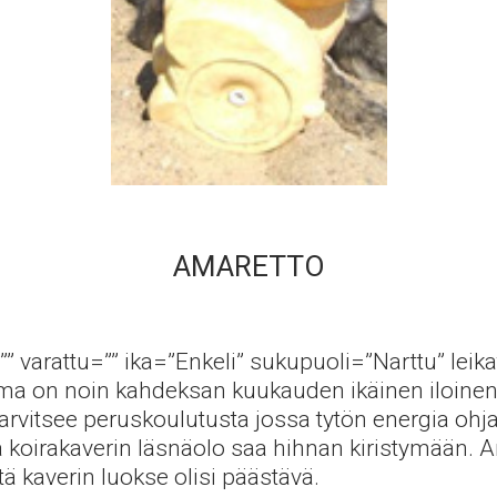
AMARETTO
”” varattu=”” ika=”Enkeli” sukupuoli=”Narttu” leika
Ama on noin kahdeksan kuukauden ikäinen iloinen 
tarvitsee peruskoulutusta jossa tytön energia ohja
 koirakaverin läsnäolo saa hihnan kiristymään. 
tä kaverin luokse olisi päästävä.