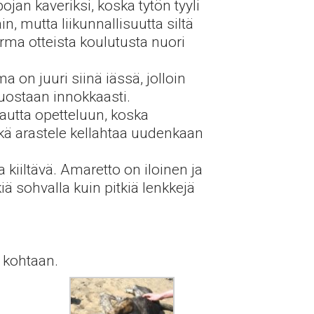
jan kaveriksi, koska tytön tyyli
n, mutta liikunnallisuutta siltä
rma otteista koulutusta nuori
 on juuri siinä iässä, jolloin
uostaan innokkaasti.
kautta opetteluun, koska
ikä arastele kellahtaa uudenkaan
 kiiltävä. Amaretto on iloinen ja
iä sohvalla kuin pitkiä lenkkejä
ä kohtaan.