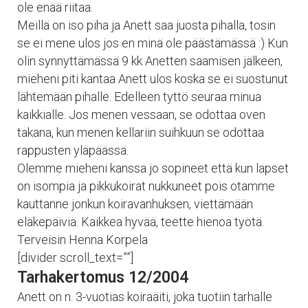
ole enää riitaa.
Meillä on iso piha ja Anett saa juosta pihalla, tosin
se ei mene ulos jos en minä ole päästämässä :) Kun
olin synnyttämässä 9 kk Anetten saamisen jälkeen,
mieheni piti kantaa Anett ulos koska se ei suostunut
lähtemään pihalle. Edelleen tyttö seuraa minua
kaikkialle. Jos menen vessaan, se odottaa oven
takana, kun menen kellariin suihkuun se odottaa
rappusten yläpäässä.
Olemme mieheni kanssa jo sopineet että kun lapset
on isompia ja pikkukoirat nukkuneet pois otamme
kauttanne jonkun koiravanhuksen, viettämään
eläkepäiviä. Kaikkea hyvää, teette hienoa työtä.
Terveisin Henna Korpela
[divider scroll_text=””]
Tarhakertomus 12/2004
Anett on n. 3-vuotias koiraäiti, joka tuotiin tarhalle