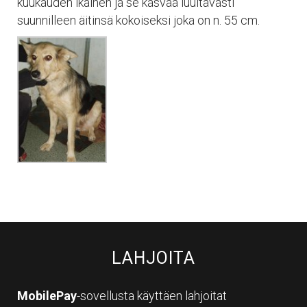
kuukauden ikäinen ja se kasvaa luultavasti
suunnilleen äitinsä kokoiseksi joka on n. 55 cm.
LAHJOITA
MobilePay
-sovellusta käyttäen lahjoitat