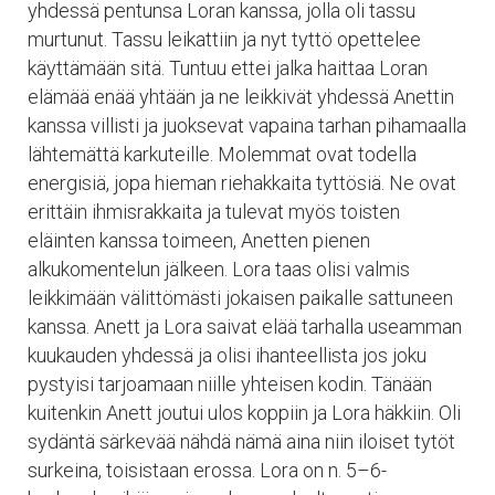
yhdessä pentunsa Loran kanssa, jolla oli tassu
murtunut. Tassu leikattiin ja nyt tyttö opettelee
käyttämään sitä. Tuntuu ettei jalka haittaa Loran
elämää enää yhtään ja ne leikkivät yhdessä Anettin
kanssa villisti ja juoksevat vapaina tarhan pihamaalla
lähtemättä karkuteille. Molemmat ovat todella
energisiä, jopa hieman riehakkaita tyttösiä. Ne ovat
erittäin ihmisrakkaita ja tulevat myös toisten
eläinten kanssa toimeen, Anetten pienen
alkukomentelun jälkeen. Lora taas olisi valmis
leikkimään välittömästi jokaisen paikalle sattuneen
kanssa. Anett ja Lora saivat elää tarhalla useamman
kuukauden yhdessä ja olisi ihanteellista jos joku
pystyisi tarjoamaan niille yhteisen kodin. Tänään
kuitenkin Anett joutui ulos koppiin ja Lora häkkiin. Oli
sydäntä särkevää nähdä nämä aina niin iloiset tytöt
surkeina, toisistaan erossa. Lora on n. 5–6-