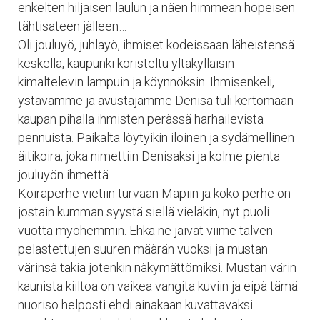
enkelten hiljaisen laulun ja näen himmeän hopeisen
tähtisateen jälleen…
Oli jouluyö, juhlayö, ihmiset kodeissaan läheistensä
keskellä, kaupunki koristeltu yltäkylläisin
kimaltelevin lampuin ja köynnöksin. Ihmisenkeli,
ystävämme ja avustajamme Denisa tuli kertomaan
kaupan pihalla ihmisten perässä harhailevista
pennuista. Paikalta löytyikin iloinen ja sydämellinen
äitikoira, joka nimettiin Denisaksi ja kolme pientä
jouluyön ihmettä.
Koiraperhe vietiin turvaan Mapiin ja koko perhe on
jostain kumman syystä siellä vieläkin, nyt puoli
vuotta myöhemmin. Ehkä ne jäivät viime talven
pelastettujen suuren määrän vuoksi ja mustan
värinsä takia jotenkin näkymättömiksi. Mustan värin
kaunista kiiltoa on vaikea vangita kuviin ja eipä tämä
nuoriso helposti ehdi ainakaan kuvattavaksi