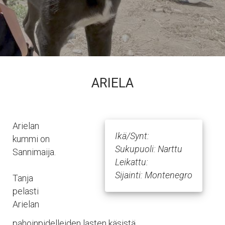
ARIELA
Arielan
Ikä/Synt:
kummi on
Sukupuoli: Narttu
Sannimaija.
Leikattu:
Sijainti: Montenegro
Tanja
pelasti
Arielan
pahoinpidelleiden lasten käsistä.