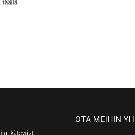
a
täällä
OTA MEIHIN YH
itat kätevästi