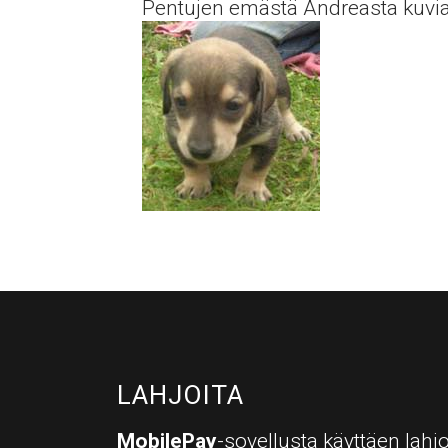
Pentujen emästä Andreasta kuvi
LAHJOITA
MobilePay
-sovellusta käyttäen lahjo