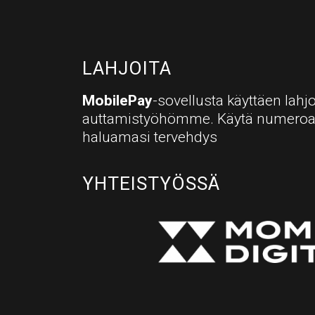
LAHJOITA
MobilePay
-sovellusta käyttäen lahjo
auttamistyöhömme. Käytä numero
haluamasi tervehdys
YHTEISTYÖSSÄ