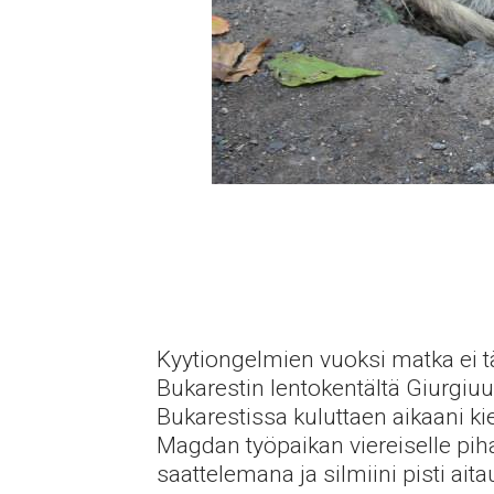
Kyytiongelmien vuoksi matka ei t
Bukarestin lentokentältä Giurgiu
Bukarestissa kuluttaen aikaani kie
Magdan työpaikan viereiselle piha
saattelemana ja silmiini pisti aita