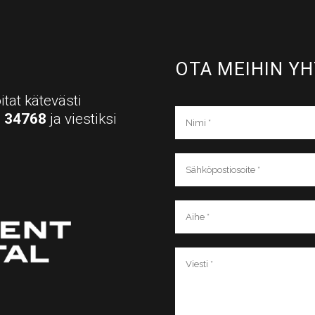
OTA MEIHIN YH
itat kätevästi
a
34768
ja viestiksi