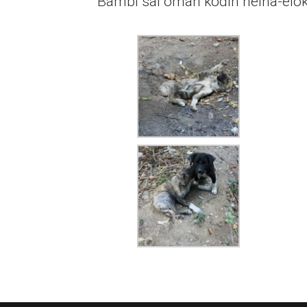
Bambi sai oman kodin heinä-elo