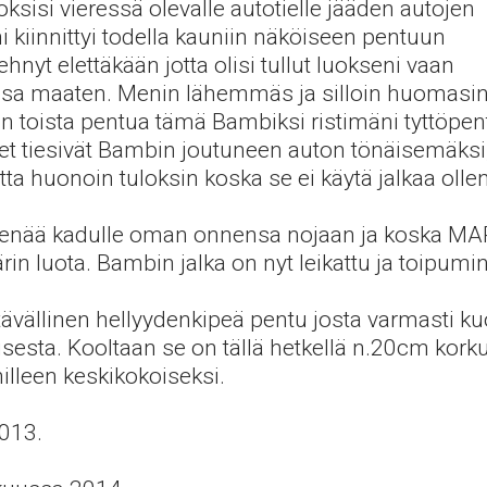
oksisi vieressä olevalle autotielle jääden autojen
i kiinnittyi todella kauniin näköiseen pentuun
nyt elettäkään jotta olisi tullut luokseni vaan
ssa maaten. Menin lähemmäs ja silloin huomasin e
än toista pentua tämä Bambiksi ristimäni tyttöpen
set tiesivät Bambin joutuneen auton tönäisemäksi, 
a huonoin tuloksin koska se ei käytä jalkaa ollen
 enää kadulle oman onnensa nojaan ja koska MAP
ärin luota. Bambin jalka on nyt leikattu ja toipumi
vällinen hellyydenkipeä pentu josta varmasti kuori
usesta. Kooltaan se on tällä hetkellä n.20cm kork
illeen keskikokoiseksi.
2013.