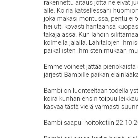
rakennettu aitaus jotta ne eivät ju
alle. Koiria katsellessani huomion
joka makasi montussa, pentu ei teh
heilutti kovasti häntäänsä kuopa
takajalassa. Kun lähdin silittämä
kolmella jalalla. Lähitalojen ihmi
paikallisten ihmisten mukaan mutt
Emme voineet jättää pienokaista
järjesti Bambille paikan eläinlääk
Bambi on luonteeltaan todella ystä
koira kunhan ensin toipuu leikka
kasvaa tästä vielä varmasti suunn
Bambi saapui hoitokotiin 22.10.