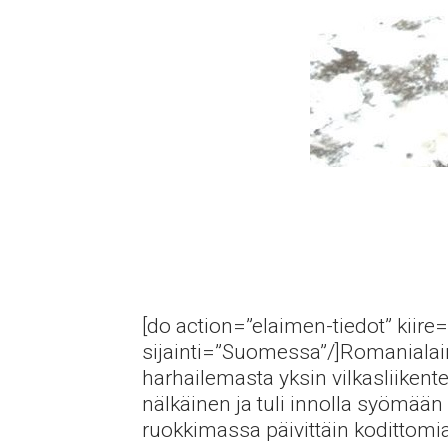
[do action=”elaimen-tiedot” kiire=
sijainti=”Suomessa”/]Romanialai
harhailemasta yksin vilkasliikentei
nälkäinen ja tuli innolla syömää
ruokkimassa päivittäin kodittomia