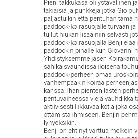
Pieni takkukasa oli ystävällinen 
takiaisia ja punkkeja jotka Gio pu
paljastuikin että pentuhan tämä h
paddock-koirasuojalle turvaan j
tullut hiukan lisää niin selvästi 
paddock-koirasuojalla Benji elää
paddockin pihalle kun Giovanni 
Yhdistyksemme jäsen Koirakamujen
sähikäisvauhdissa iloisena touhu
paddock-perheen omaa uroskoiraa 
vanhempaakin koiraa perheenjäsen
kanssa. Ihan pienten lasten perhe
pentuvaiheessa vielä vauhdikkait
aktiivisesti liikkuvaa kotia joka 
ottamista ihmiseen. Benjin pehme
lyhyeksikin.
Benji on ehtinyt varttua melkein 