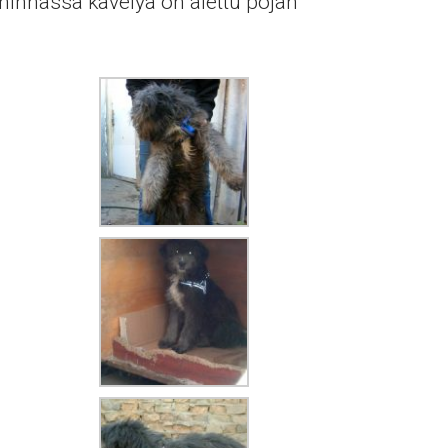
 hihnassa kävelyä on alettu pojan