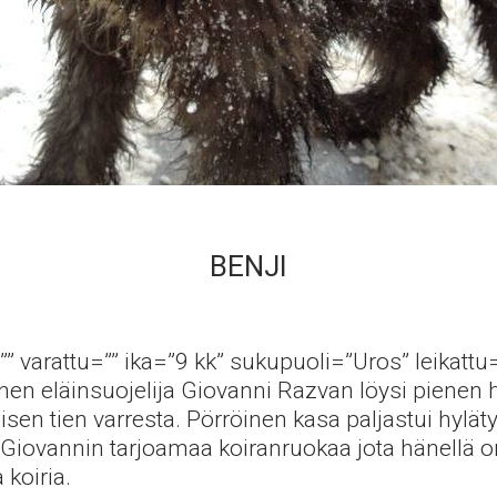
BENJI
”” varattu=”” ika=”9 kk” sukupuoli=”Uros” leikattu
nen eläinsuojelija Giovanni Razvan löysi pienen
sen tien varresta. Pörröinen kasa paljastui hylätyk
n Giovannin tarjoamaa koiranruokaa jota hänellä 
 koiria.