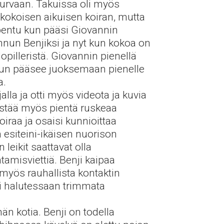
 turvaan. Takuissa oli myös
nikokoisen aikuisen koiran, mutta
 pentu kun pääsi Giovannin
nun Benjiksi ja nyt kun kokoa on
opilleristä. Giovannin pienellä
 kun pääsee juoksemaan pienelle
a.
la ja otti myös videota ja kuvia
istää myös pientä ruskeaa
raa ja osaisi kunnioittaa
esiteini-ikäisen nuorison
leikit saattavat olla
amisviettiä. Benji kaipaa
a myös rauhallista kontaktin
oi halutessaan trimmata
n kotia. Benji on todella