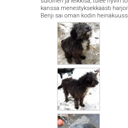
suloinen ja leikkisä, tulee hyvin
kanssa menestyksekkäästi harjoite
Benji sai oman kodin heinäkuuss