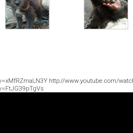
?v=xMfRZmaLN3Y http://www.youtube.com/wat
?v=FtJG39pTgVs