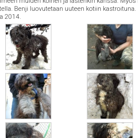
 toimeen muiden koirien ja lastenkin kanssa. Myös
lla. Benji luovutetaan uuteen kotiin kastroituna.
a 2014.