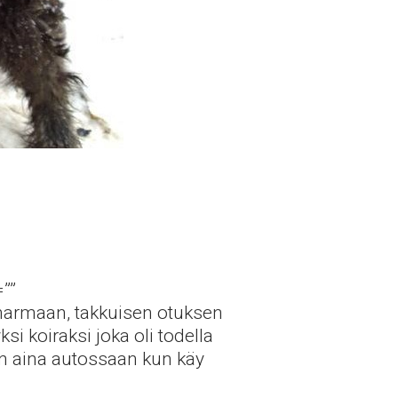
=””
 harmaan, takkuisen otuksen
si koiraksi joka oli todella
on aina autossaan kun käy