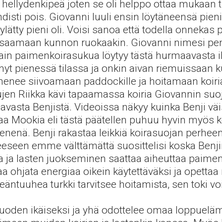
ja hellydenkipeä joten se oli helppo ottaa mukaan
hdisti pois. Giovanni luuli ensin löytäneensä pie
ylätty pieni oli. Voisi sanoa että todella onnekas
a saamaan kunnon ruokaakin. Giovanni nimesi pen
jotain paimenkoirasukua löytyy tästä hurmaavasta il
 nyt pienessä tilassa ja onkin aivan riemuissaan
menee siivoamaan paddockille ja hoitamaan koiri
 Riikka kävi tapaamassa koiria Giovannin suojal
avasta Benjistä. Videoissa näkyy kuinka Benji vä
Mookia eli tästä päätellen puhuu hyvin myös koi
enä. Benji rakastaa leikkiä koirasuojan perheen 
eseen emme välttämättä suosittelisi koska Benjin 
a ja lasten juokseminen saattaa aiheuttaa paiment
osaa ohjata energiaa oikein käytettäväksi ja opetta
äntuuhea turkki tarvitsee hoitamista, sen toki v
vuoden ikäiseksi ja yhä odottelee omaa loppuelämä