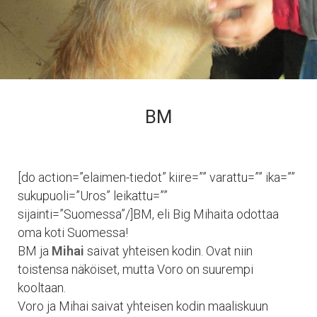
BM
[do action=”elaimen-tiedot” kiire=”” varattu=”” ika=””
sukupuoli=”Uros” leikattu=””
sijainti=”Suomessa”/]BM, eli Big Mihaita odottaa
oma koti Suomessa!
BM ja
Mihai
saivat yhteisen kodin. Ovat niin
toistensa näköiset, mutta Voro on suurempi
kooltaan.
Voro ja Mihai saivat yhteisen kodin maaliskuun