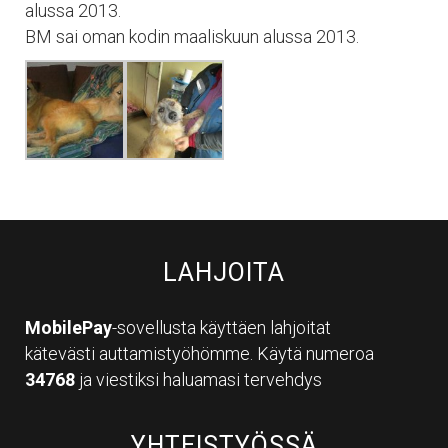
alussa 2013.
BM sai oman kodin maaliskuun alussa 2013.
LAHJOITA
MobilePay
-sovellusta käyttäen lahjoitat
kätevästi auttamistyöhömme. Käytä numeroa
34768
ja viestiksi haluamasi tervehdys
YHTEISTYÖSSÄ