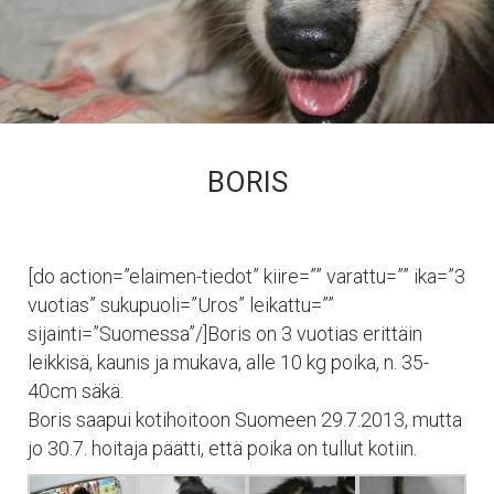
BORIS
[do action=”elaimen-tiedot” kiire=”” varattu=”” ika=”3
vuotias” sukupuoli=”Uros” leikattu=””
sijainti=”Suomessa”/]Boris on 3 vuotias erittäin
leikkisä, kaunis ja mukava, alle 10 kg poika, n. 35-
40cm säkä.
Boris saapui kotihoitoon Suomeen 29.7.2013, mutta
jo 30.7. hoitaja päätti, että poika on tullut kotiin.