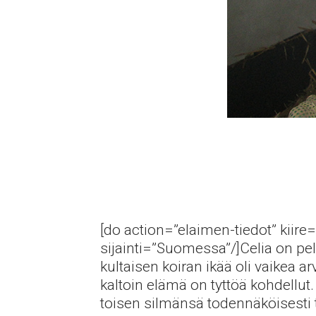
[do action=”elaimen-tiedot” kiire=
sijainti=”Suomessa”/]Celia on pe
kultaisen koiran ikää oli vaikea 
kaltoin elämä on tyttöä kohdellut. 
toisen silmänsä todennäköisesti