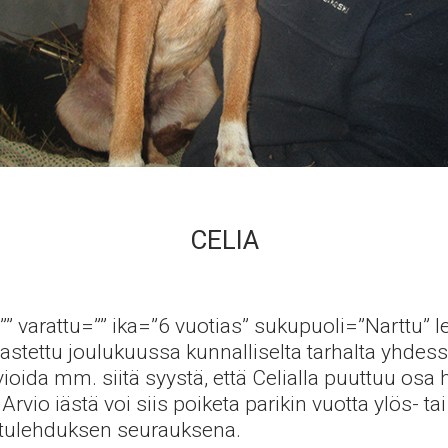
CELIA
”” varattu=”” ika=”6 vuotias” sukupuoli=”Narttu” le
lastettu joulukuussa kunnalliselta tarhalta yhd
arvioida mm. siitä syystä, että Celialla puuttuu 
Arvio iästä voi siis poiketa parikin vuotta ylös- t
 tulehduksen seurauksena.