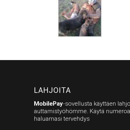
LAHJOITA
MobilePay
-sovellusta käyttäen lahjo
auttamistyöhömme. Käytä numero
haluamasi tervehdys