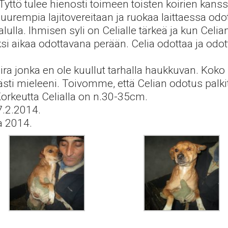
 Tyttö tulee hienosti toimeen toisten koirien kans
suurempia lajitovereitaan ja ruokaa laittaessa odo
lulla. Ihmisen syli on Celialle tärkeä ja kun Celi
i aikaa odottavana perään. Celia odottaa ja odot
ra jonka en ole kuullut tarhalla haukkuvan. Koko 
sti mieleeni. Toivomme, että Celian odotus palkit
 Korkeutta Celialla on n.30-35cm.
7.2.2014.
a 2014.