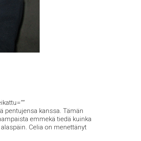
ikattu=””
essä pentujensa kanssa. Tämän
osa hampaista emmekä tiedä kuinka
ai alaspäin. Celia on menettänyt