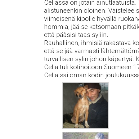
Celiassa on jotain ainutlaatuista.
alistuneenkin oloinen. Väistelee 
viimeisenä kipolle hyvällä ruokaha
hommia, jää se katsomaan pitkäks
että pääsisi taas syliin.
Rauhallinen, ihmisiä rakastava koi
että se jää varmasti lähtemättömä
turvallisen sylin johon käpertyä.
Celia tuli kotihoitoon Suomeen 1
Celia sai oman kodin joulukuuss