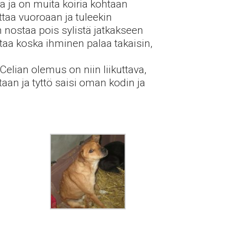
sa ja on muita koiria kohtaan
ttaa vuoroaan ja tuleekin
an nostaa pois sylistä jatkakseen
taa koska ihminen palaa takaisin,
Celian olemus on niin liikuttava,
aan ja tyttö saisi oman kodin ja