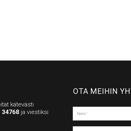
OTA MEIHIN YH
itat kätevästi
a
34768
ja viestiksi