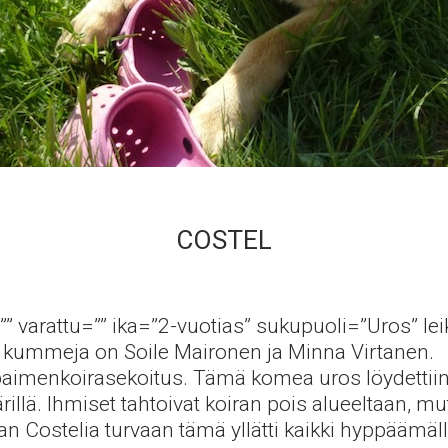
COSTEL
”” varattu=”” ika=”2-vuotias” sukupuoli=”Uros” le
n kummeja on Soile Maironen ja Minna Virtanen.
paimenkoirasekoitus. Tämä komea uros löydettiin
illä. Ihmiset tahtoivat koiran pois alueeltaan, m
n Costelia turvaan tämä yllätti kaikki hyppäämä