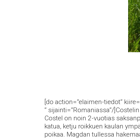
[do action=”elaimen-tiedot” kiire=
” sijainti=”Romaniassa”/]Costeli
Costel on noin 2-vuotias saksan
katua, ketju roikkuen kaulan ympär
poikaa. Magdan tullessa hakemaa