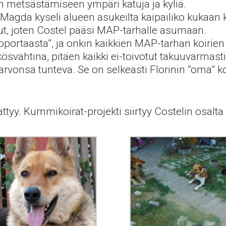
n metsästämiseen ympäri katuja ja kyliä.
Magda kyseli alueen asukeilta kaipailiko kukaan k
ut, joten Costel pääsi MAP-tarhalle asumaan.
toportaasta”, ja onkin kaikkien MAP-tarhan koirie
svahtina, pitäen kaikki ei-toivotut takuuvarmasti 
vonsa tunteva. Se on selkeästi Florinin ”oma” koir
tyy. Kummikoirat-projekti siirtyy Costelin osa