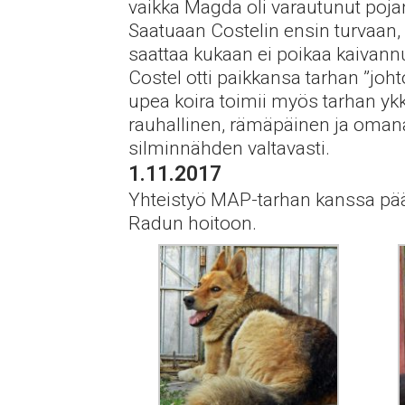
vaikka Magda oli varautunut poja
Saatuaan Costelin ensin turvaan, 
saattaa kukaan ei poikaa kaivann
Costel otti paikkansa tarhan ”joh
upea koira toimii myös tarhan ykkö
rauhallinen, rämäpäinen ja omanar
silminnähden valtavasti.
1.11.2017
Yhteistyö MAP-tarhan kanssa päät
Radun hoitoon.