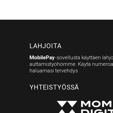
LAHJOITA
MobilePay
-sovellusta käyttäen lahjo
auttamistyöhömme. Käytä numero
haluamasi tervehdys
YHTEISTYÖSSÄ