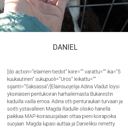
DANIEL
[do action=”elaimen-tiedot” kiire=”” varattu=”” ika=”5
kuukautinen” sukupuoli=”Uros” leikattu=””
sijainti=”Saksassa”/]Eläinsuojelija Adina Vladut löysi
yksinäisen pentukoiran harhailemasta Bukarestin
kaduilla vailla emoa. Adina otti penturaukan turvaan ja
soitti ystävälleen Magda Radulle olisiko hänellä
paikkaa MAP-koirasuojalaan ottaa pieni koirapoika
suojaan. Magda lupasi auttaa ja Danieliksi nimetty