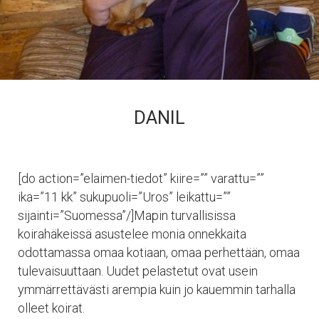
DANIL
[do action=”elaimen-tiedot” kiire=”” varattu=””
ika=”11 kk” sukupuoli=”Uros” leikattu=””
sijainti=”Suomessa”/]Mapin turvallisissa
koirahäkeissä asustelee monia onnekkaita
odottamassa omaa kotiaan, omaa perhettään, omaa
tulevaisuuttaan. Uudet pelastetut ovat usein
ymmärrettävästi arempia kuin jo kauemmin tarhalla
olleet koirat.