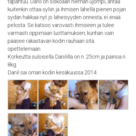
tapahtuu. Danil on siskoaan hieman ujompi, antaa
kuitenkin ottaa syliin ja ihmisen lähellä pienen pojan
sydän hakkaa nyt jo läheisyyden onnesta, ei enää
pelosta. Se katsoo varovasti ihmiseen ja tulee
varmasti oppimaan luottamuksen, kunhan vain
pääsee rakastavan kodin rauhaan sitä
opettelemaan.
Korkeutta suloisella Danililla on n. 25cm ja painoa n.
8kg.
Danil sai oman kodin kesäkuussa 2014.