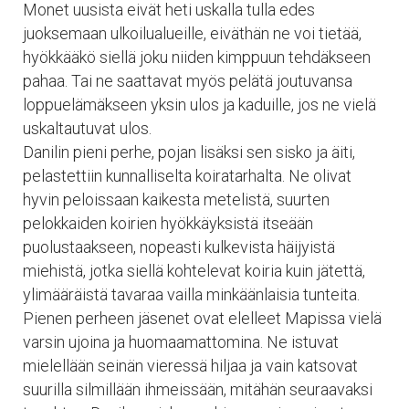
Monet uusista eivät heti uskalla tulla edes
juoksemaan ulkoilualueille, eiväthän ne voi tietää,
hyökkääkö siellä joku niiden kimppuun tehdäkseen
pahaa. Tai ne saattavat myös pelätä joutuvansa
loppuelämäkseen yksin ulos ja kaduille, jos ne vielä
uskaltautuvat ulos.
Danilin pieni perhe, pojan lisäksi sen sisko ja äiti,
pelastettiin kunnalliselta koiratarhalta. Ne olivat
hyvin peloissaan kaikesta metelistä, suurten
pelokkaiden koirien hyökkäyksistä itseään
puolustaakseen, nopeasti kulkevista häijyistä
miehistä, jotka siellä kohtelevat koiria kuin jätettä,
ylimääräistä tavaraa vailla minkäänlaisia tunteita.
Pienen perheen jäsenet ovat elelleet Mapissa vielä
varsin ujoina ja huomaamattomina. Ne istuvat
mielellään seinän vieressä hiljaa ja vain katsovat
suurilla silmillään ihmeissään, mitähän seuraavaksi