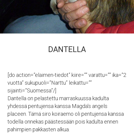
DANTELLA
[do action=”elaimen-tiedot” kiire=”” varattu=”” ika=”2
vuotta” sukupuoli=”Narttu” leikattu=””
sijainti=”Suomessa”/]
Dantella on pelastettu marraskuussa kadulta
yhdessä pentujensa kanssa Magda’s angels
placeen. Tämä siro koiraemo oli pentujensa kanssa
todella onnekas päästessään pois kadulta ennen
pahimpien pakkasten alkua.