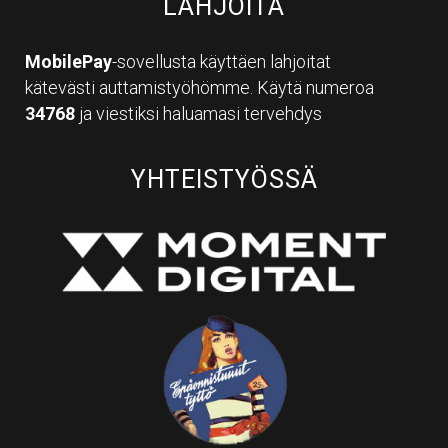
LAHJOITA
MobilePay
-sovellusta käyttäen lahjoitat
kätevästi auttamistyöhömme. Käytä numeroa
34768
ja viestiksi haluamasi tervehdys
YHTEISTYÖSSÄ