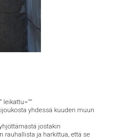
 leikattu=””
ärkijoukosta yhdessä kuuden muun
yhjöttämästä jostakin
auhallista ja harkittua, että se