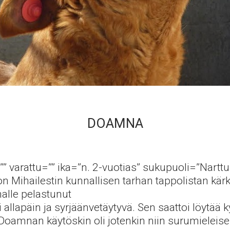
DOAMNA
”” varattu=”” ika=”n. 2-vuotias” sukupuoli=”Narttu”
n Mihailestin kunnallisen tarhan tappolistan k
alle pelastunut
llapäin ja syrjäänvetäytyvä. Sen saattoi löytää k
oamnan käytöskin oli jotenkin niin surumieleisen r