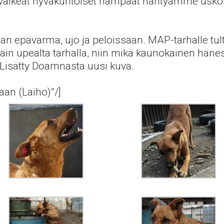
menvalkeat hyväkuntoiset hampaat nähtyämme usk
aan epävarma, ujo ja peloissaan. MAP-tarhalle t
näin upealta tarhalla, niin mikä kaunokainen hän
 Lisätty Doamnasta uusi kuva.
aan (Laiho)”/]