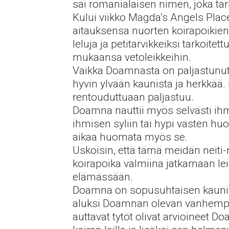
sai romanialaisen nimen, joka tar
Kului viikko Magda’s Angels Plac
aitauksensa nuorten koirapoikie
leluja ja petitarvikkeiksi tarkoit
mukaansa vetoleikkeihin.
Vaikka Doamnasta on paljastunut
hyvin ylvään kaunista ja herkkää.
rentouduttuaan paljastuu.
Doamna nauttii myös selvästi ihm
ihmisen syliin tai hypi vasten huo
aikaa huomata myös se.
Uskoisin, että tämä meidän neiti
koirapoika valmiina jatkamaan le
elämässään.
Doamna on sopusuhtaisen kaunis 
aluksi Doamnan olevan vanhempi, 
auttavat tytöt olivat arvioineet 