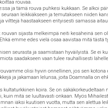
koittaa rouvaa.
e:ssa ja tämä rouva puhkesi kukkaan. Se alkoi p
n seuraan leikkiäkseen ja temutakseen niiden ka
ettuja vilttejä haastaakseen erityisesti samassa a
 rouvan sijasta melkeimpä neiti kesäheinä sen o
 Ehkä emme edes vielä osaa aavistaa mitä tästä ty
isen seurasta ja saamistaan hyväilyistä. Se ei k
miota saadakseen vaan tulee rauhallisesti lähelle 
-rouvamme olisi hyvin onnellinen, jos sen kotona 
ikkejä ja jakamaan lelunsa, joita Doamnalla on e
kultaturkkinen koira. Se on säkäkorkeudeltaan 
kuin mitä se luultavasti onkaan. Myös Mihailest
Doamnan iäksi kuutisen vuotta, mutta sen alettua 