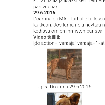
koiran lailla ja lisäksi sen hel
pari vuotias.
29.6.2016:
Doamna oli MAP-tarhalle tulless
kukkaan. Jos tämä neiti näyttää 
kodissa omien ihmisten parissa.
Video täällä:
[do action=”varaaja” varaaja=”Kat
Upea Doamna 29.6.2016