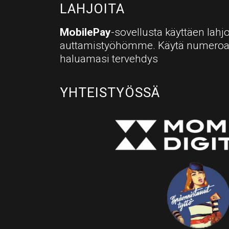
LAHJOITA
MobilePay
-sovellusta käyttäen lahjo
auttamistyöhömme. Käytä numero
haluamasi tervehdys
YHTEISTYÖSSÄ