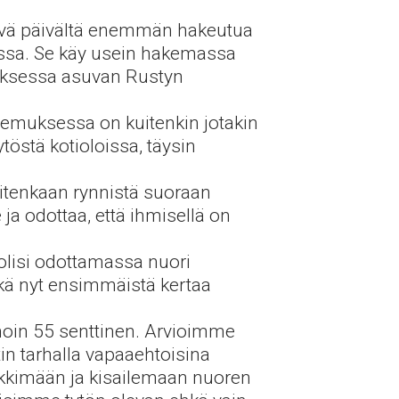
äivä päivältä enemmän hakeutua
nssa. Se käy usein hakemassa
itauksessa asuvan Rustyn
lemuksessa on kuitenkin jotakin
töstä kotioloissa, täysin
uitenkaan rynnistä suoraan
ja odottaa, että ihmisellä on
olisi odottamassa nuori
hkä nyt ensimmäistä kertaa
noin 55 senttinen. Arvioimme
in tarhalla vapaaehtoisina
leikkimään ja kisailemaan nuoren