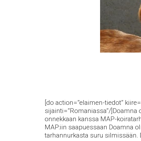
[do action=”elaimen-tiedot” kiire=
sijainti=”Romaniassa”/]Doamna o
onnekkaan kanssa MAP-koiratarh
MAP:iin saapuessaan Doamna oli a
tarhannurkasta suru silmissään. D