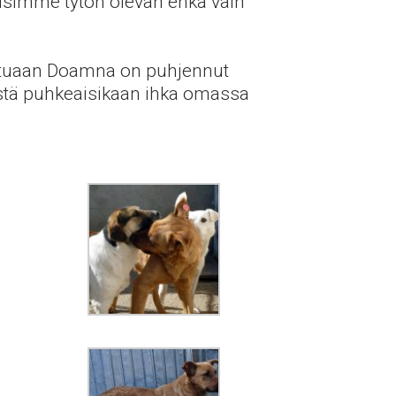
oisimme tytön olevan ehkä vain
ultuaan Doamna on puhjennut
estä puhkeaisikaan ihka omassa