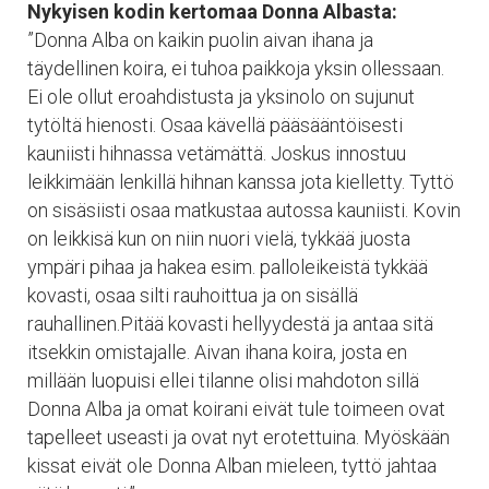
Nykyisen kodin kertomaa Donna Albasta:
”Donna Alba on kaikin puolin aivan ihana ja
täydellinen koira, ei tuhoa paikkoja yksin ollessaan.
Ei ole ollut eroahdistusta ja yksinolo on sujunut
tytöltä hienosti. Osaa kävellä pääsääntöisesti
kauniisti hihnassa vetämättä. Joskus innostuu
leikkimään lenkillä hihnan kanssa jota kielletty. Tyttö
on sisäsiisti osaa matkustaa autossa kauniisti. Kovin
on leikkisä kun on niin nuori vielä, tykkää juosta
ympäri pihaa ja hakea esim. palloleikeistä tykkää
kovasti, osaa silti rauhoittua ja on sisällä
rauhallinen.Pitää kovasti hellyydestä ja antaa sitä
itsekkin omistajalle. Aivan ihana koira, josta en
millään luopuisi ellei tilanne olisi mahdoton sillä
Donna Alba ja omat koirani eivät tule toimeen ovat
tapelleet useasti ja ovat nyt erotettuina. Myöskään
kissat eivät ole Donna Alban mieleen, tyttö jahtaa