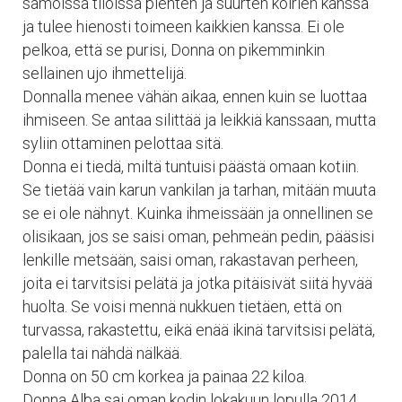
samoissa tiloissa pienten ja suurten koirien kanssa
ja tulee hienosti toimeen kaikkien kanssa. Ei ole
pelkoa, että se purisi, Donna on pikemminkin
sellainen ujo ihmettelijä.
Donnalla menee vähän aikaa, ennen kuin se luottaa
ihmiseen. Se antaa silittää ja leikkiä kanssaan, mutta
syliin ottaminen pelottaa sitä.
Donna ei tiedä, miltä tuntuisi päästä omaan kotiin.
Se tietää vain karun vankilan ja tarhan, mitään muuta
se ei ole nähnyt. Kuinka ihmeissään ja onnellinen se
olisikaan, jos se saisi oman, pehmeän pedin, pääsisi
lenkille metsään, saisi oman, rakastavan perheen,
joita ei tarvitsisi pelätä ja jotka pitäisivät siitä hyvää
huolta. Se voisi mennä nukkuen tietäen, että on
turvassa, rakastettu, eikä enää ikinä tarvitsisi pelätä,
palella tai nähdä nälkää.
Donna on 50 cm korkea ja painaa 22 kiloa.
Donna Alba sai oman kodin lokakuun lopulla 2014.