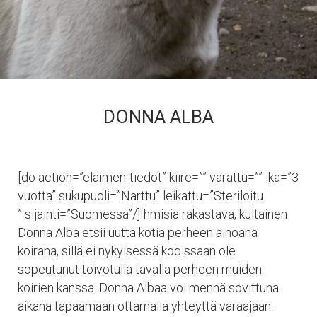
DONNA ALBA
[do action=”elaimen-tiedot” kiire=”” varattu=”” ika=”3
vuotta” sukupuoli=”Narttu” leikattu=”Steriloitu
” sijainti=”Suomessa”/]Ihmisiä rakastava, kultainen
Donna Alba etsii uutta kotia perheen ainoana
koirana, sillä ei nykyisessä kodissaan ole
sopeutunut toivotulla tavalla perheen muiden
koirien kanssa. Donna Albaa voi mennä sovittuna
aikana tapaamaan ottamalla yhteyttä varaajaan.