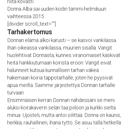
niitä kovasti.”
Donna Alba sai uuden kodin tammi-helmikuun
vaihteessa 2015.
[divider scroll_text=””]
Tarhakertomus
Donnan elämä alkoi karusti – se kasvoi vankilassa.
Ihan oikeassa vankilassa, muurien sisällä. Vangit
huolehtivat Donnasta, kunnes viranomaiset käskivät
heitä hankkiutumaan koirista eroon. Vangit eivät
halunneet kutsua kunnallisen tarhan väkeä
hakemaan koiria tappotarhalle, joten he pyysivät
apua meiltä. Saimme järjestettyä Donnan tarhalle
turvaan.
Ensimmäisen kerran Donnan nähdessäni se meni
aluksi koirakaverin selän taa piiloon ja kurkki sieltä
minua. Ujosteli, mutta antoi silittää. Donna on kaunis,
herkkä, rauhallinen, ihana tyttö. Se asuu tällä hetkellä