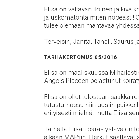
Elisa on valtavan iloinen ja kiva 
ja uskomatonta miten nopeasti! O
tulee olemaan mahtavaa yhdessä.
Terveisin, Janita, Taneli, Saurus j
TARHAKERTOMUS 05/2016
Elisa on maaliskuussa Mihailesti
Angels Placeen pelastunut koiraty
Elisa on ollut tulostaan saakka r
tutustumassa niin uusiin paikkoih
erityisesti miehiä, mutta Elisa s
Tarhalla Elisan paras ystävä on t
aikaan MAP:iin. Herkut saattavat 