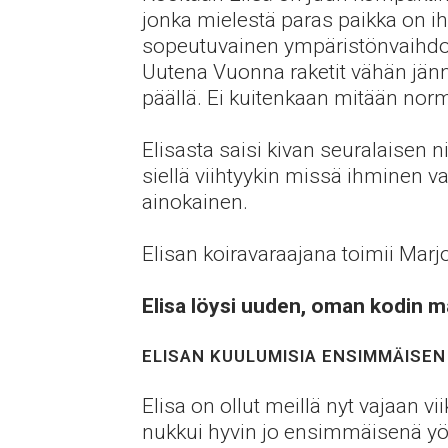
jonka mielestä paras paikka on ih
sopeutuvainen ympäristönvaihdoks
Uutena Vuonna raketit vähän jännitt
päällä. Ei kuitenkaan mitään nor
Elisasta saisi kivan seuralaisen 
siellä viihtyykin missä ihminen va
ainokainen.
Elisan koiravaraajana toimii Ma
Elisa löysi uuden, oman kodin m
ELISAN KUULUMISIA ENSIMMÄISEN
Elisa on ollut meillä nyt vajaan v
nukkui hyvin jo ensimmäisenä yön