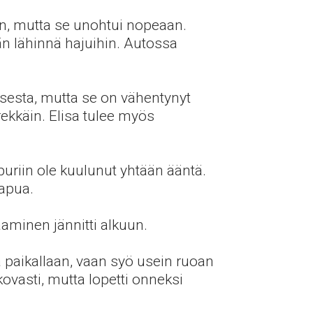
n, mutta se unohtui nopeaan.
ään lähinnä hajuihin. Autossa
sesta, mutta se on vähentynyt
rekkäin. Elisa tulee myös
puriin ole kuulunut yhtään ääntä.
 apua.
aaminen jännitti alkuun.
ä paikallaan, vaan syö usein ruoan
kovasti, mutta lopetti onneksi