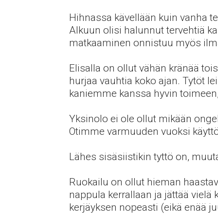
Hihnassa kävellään kuin vanha t
Alkuun olisi halunnut tervehtiä ka
matkaaminen onnistuu myös ilm
Elisalla on ollut vähän kränää 
hurjaa vauhtia koko ajan. Tytöt le
kaniemme kanssa hyvin toimeen, 
Yksinolo ei ole ollut mikään ongel
Otimme varmuuden vuoksi käyttöön
Lähes sisäsiistikin tyttö on, muu
Ruokailu on ollut hieman haastava
nappula kerrallaan ja jättää vielä
kerjäyksen nopeasti (eikä enää juu