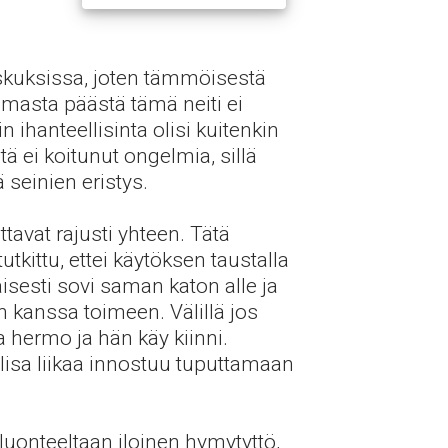
skuksissa, joten tämmöisestä
immasta päästä tämä neiti ei
ihanteellisinta olisi kuitenkin
tä ei koitunut ongelmia, sillä
 seinien eristys.
tavat rajusti yhteen. Tätä
tkittu, ettei käytöksen taustalla
aisesti sovi saman katon alle ja
en kanssa toimeen. Välillä jos
a hermo ja hän käy kiinni.
lisa liikaa innostuu tuputtamaan
luonteeltaan iloinen hymytyttö,