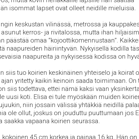
ös, mutta kovin riehakkaille lapsille hän saattaa
än isommat lapset ovat olleet neidille mieluisia.
ingin keskustan vilinässä, metrossa ja kauppake
 asunut kerros- ja rivitalossa, mutta ihan hiljais
an päästää omaa ”kojoottikomennustaan”. Kaikkein 
tä naapureiden häiriintyvän. Nykyisellä kodilla täs
evaisia naapureita ja nykyisessä kodissa on hyvä
iis tuo koirien keskinäinen yhteiselo ja koirat ot
ajan yritetty kaikin keinoin saada toimimaan. On tu
 on siis todettava, ettei nämä kaksi vaan yksinkert
alle uusi koti. Elisa ei tule myöskään muiden koiri
juukin, niin jossain välissä yhtäkkiä neidillä pala
a ole ollut, joskus on jouduttu puuttumaan jos E
ta saakka vapaana koirien seurassa.
n kokoinen 45 cm korkea ja painaa 16 kg. Hän on 