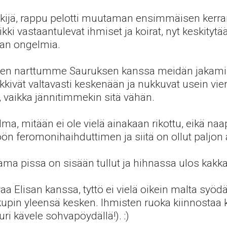
ekijä, rappu pelotti muutaman ensimmäisen kerra
ikki vastaantulevat ihmiset ja koirat, nyt keskityt
an ongelmia.
toisen narttumme Sauruksen kanssa meidän jakami
ikkivät valtavasti keskenään ja nukkuvat usein vie
vaikka jännitimmekin sitä vähän.
ma, mitään ei ole vielä ainakaan rikottu, eikä naa
 feromonihaihduttimen ja siitä on ollut paljon
tama pissa on sisään tullut ja hihnassa ulos kakk
a Elisan kanssa, tyttö ei vielä oikein malta syöd
 kupin yleensä kesken. Ihmisten ruoka kiinnostaa 
ri kävele sohvapöydällä!). :)