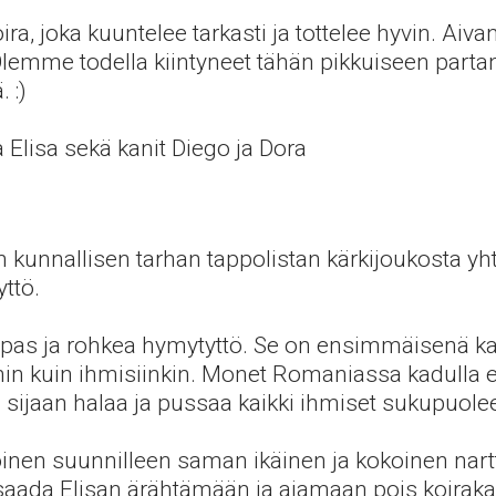
koira, joka kuuntelee tarkasti ja tottelee hyvin. 
lemme todella kiintyneet tähän pikkuiseen parta
 :)
a Elisa sekä kanit Diego ja Dora
n kunnallisen tarhan tappolistan kärkijoukosta 
ttö.
eipas ja rohkea hymytyttö. Se on ensimmäisenä kai
in kuin ihmisiinkin. Monet Romaniassa kadulla el
en sijaan halaa ja pussaa kaikki ihmiset sukupuol
oinen suunnilleen saman ikäinen ja kokoinen nart
saada Elisan ärähtämään ja ajamaan pois koirakav