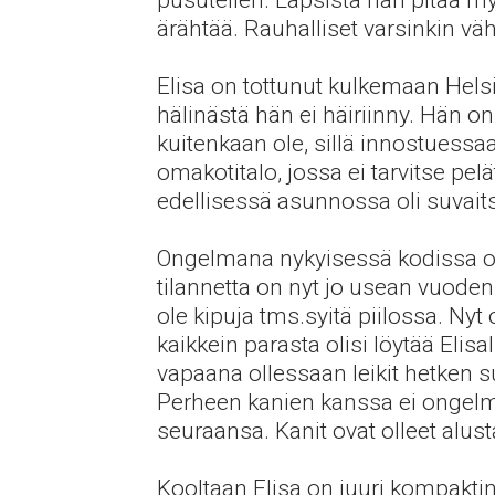
pusutellen. Lapsista hän pitää my
ärähtää. Rauhalliset varsinkin väh
Elisa on tottunut kulkemaan Hels
hälinästä hän ei häiriinny. Hän on
kuitenkaan ole, sillä innostuessa
omakotitalo, jossa ei tarvitse pelä
edellisessä asunnossa oli suvaits
Ongelmana nykyisessä kodissa on s
tilannetta on nyt jo usean vuoden 
ole kipuja tms.syitä piilossa. Nyt
kaikkein parasta olisi löytää Elis
vapaana ollessaan leikit hetken su
Perheen kanien kanssa ei ongelmi
seuraansa. Kanit ovat olleet alus
Kooltaan Elisa on juuri kompakti