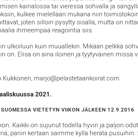
misen kainalossa tai vieressä sohvalla ja sängyll
iin, kulkee mielellään mukana niin toimistokoir
ävät, joten silloin pysytty sisällä, mutta on riittän
maalia ihmeempää reagointia siis.
niin ulkoiluun kuin muuallekin. Mikään pelkkä sohv
in on. Elisa on aina iloinen ja tyytyväinen missä v
rjo Kukkonen, marjo@pelastetaankoirat.com.
aaliskuussa 2021.
 SUOMESSA VIETETYN VIIKON JÄLKEEN 12.9.2016
iikon. Kaikki on sujunut todella hyvin ja paljon o
ä, pariin kertaan saimme kyllä herätä pusuihin. :