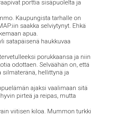
aapivat porttia sisäpuolelta ja
amummo. Kaupungista tarhalle on
MAP:iin saakka selviytynyt. Ehkä
hakemaan apua.
 yli satapäisenä haukkuvaa
tervetulleeksi porukkaansa ja niin
otia odottaen. Selväähän on, että
ilmäteränä, hellittynä ja
ppuelämän ajaksi vaalimaan sitä
yvin pirteä ja reipas, mutta
vain viitisen kiloa. Mummon turkki