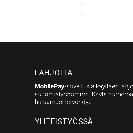
LAHJOITA
MobilePay
-sovellusta käyttäen lahjo
auttamistyöhömme. Käytä numero
haluamasi tervehdys
YHTEISTYÖSSÄ