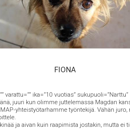
FIONA
”” varattu=”” ika=”10 vuotias” sukupuoli=”Narttu” 
vänä, juuri kun olimme juttelemassa Magdan kan
on MAP-yhteistyötarhamme työntekijä. Vähän juro, 
ittele.
 vikinää ja aivan kuin raapimista jostakin, mutta e