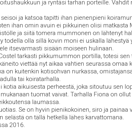
itushaukkuun ja ryntäsi tarhan porteille. Vahdit r
lä seisoi ja katsoa tapitti ihan pienenpieni koir
joten ihan omin avuin ei pikkuinen olisi matkasta 
ähistölle ja siitä tomera mummonen on lähtenyt 
odella olla sillä kovin moni ei uskalla lähestyä
ele itsevarmasti sisään moiseen hulinaan.
Costel tarkasti pikkumummon portilla, totesi sen 
äneito viettää nyt aikaa vahtien seurassa omaa k
 on kuitenkin kotisohvan nurkassa, omistajansa s
dulla tai koiratarhalla.
otia aikuisesta perheestä, joka sitoutuu sen lo
 mukanaan tuomat vaivat. Tarhalla Fiona on ollut h
 heikkoutensa laumassa.
otias. Se on hyvin pienikokoinen, siro ja painaa 
selästä on tällä hetkellä lähes karvattomana.
ssa 2016.