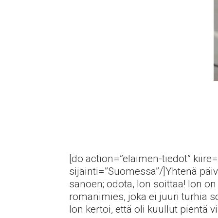
[do action=”elaimen-tiedot” kiire=
sijainti=”Suomessa”/]Yhtenä päi
sanoen; odota, Ion soittaa! Ion 
romanimies, joka ei juuri turhia so
Ion kertoi, että oli kuullut pientä