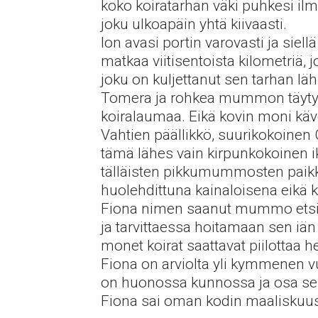
koko koiratarhan väki puhkesi ilmo
joku ulkoapäin yhtä kiivaasti.
Ion avasi portin varovasti ja siel
matkaa viitisentoista kilometriä, 
joku on kuljettanut sen tarhan l
Tomera ja rohkea mummon täytyy t
koiralaumaa. Eikä kovin moni käv
Vahtien päällikkö, suurikokoinen 
tämä lähes vain kirpunkokoinen ik
tälläisten pikkumummosten paikka
huolehdittuna kainaloisena eikä ka
Fiona nimen saanut mummo etsii k
ja tarvittaessa hoitamaan sen iän
monet koirat saattavat piilottaa
Fiona on arviolta yli kymmenen vu
on huonossa kunnossa ja osa sen 
Fiona sai oman kodin maaliskuu