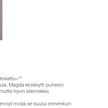
leikattu=””
ssa, Magda keskeytti puheeni
mutta hyvin eläinrakas
i tiennyt mistä se kuului ennenkuin