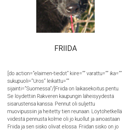
FRIIDA
[do action=”elaimen-tiedot” kiire=”” varattu=”” ika=””
sukupuoli=”Uros” leikattu=””
sijainti=”Suomessa”/]Friida on laikasekoitus pentu.
Se löydettiin Rakveren kaupungin läheisyydestä
sisarustensa kanssa. Pennut oli suljettu
muovipussiin ja heitetty tien reunaan. Löytöhetkellä
viidestä pennusta kolme oli jo kuollut ja ainoastaan
Friida ja sen sisko olivat elossa. Friidan sisko on jo