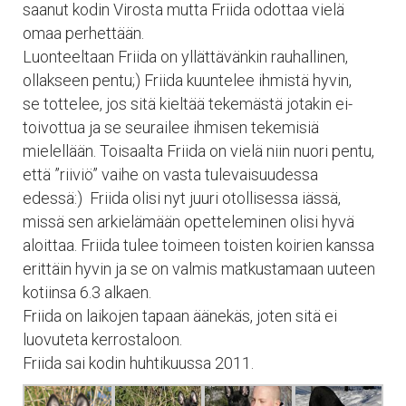
saanut kodin Virosta mutta Friida odottaa vielä
omaa perhettään.
Luonteeltaan Friida on yllättävänkin rauhallinen,
ollakseen pentu;) Friida kuuntelee ihmistä hyvin,
se tottelee, jos sitä kieltää tekemästä jotakin ei-
toivottua ja se seurailee ihmisen tekemisiä
mielellään. Toisaalta Friida on vielä niin nuori pentu,
että ”riiviö” vaihe on vasta tulevaisuudessa
edessä:) Friida olisi nyt juuri otollisessa iässä,
missä sen arkielämään opetteleminen olisi hyvä
aloittaa. Friida tulee toimeen toisten koirien kanssa
erittäin hyvin ja se on valmis matkustamaan uuteen
kotiinsa 6.3 alkaen.
Friida on laikojen tapaan äänekäs, joten sitä ei
luovuteta kerrostaloon.
Friida sai kodin huhtikuussa 2011.