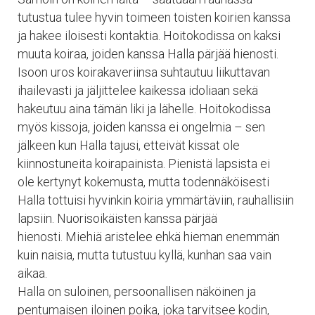
tutustua tulee hyvin toimeen toisten koirien kanssa
ja hakee iloisesti kontaktia. Hoitokodissa on kaksi
muuta koiraa, joiden kanssa Halla pärjää hienosti.
Isoon uros koirakaveriinsa suhtautuu liikuttavan
ihailevasti ja jäljittelee kaikessa idoliaan sekä
hakeutuu aina tämän liki ja lähelle. Hoitokodissa
myös kissoja, joiden kanssa ei ongelmia – sen
jälkeen kun Halla tajusi, etteivät kissat ole
kiinnostuneita koirapainista. Pienistä lapsista ei
ole kertynyt kokemusta, mutta todennäköisesti
Halla tottuisi hyvinkin koiria ymmärtäviin, rauhallisiin
lapsiin. Nuorisoikäisten kanssa pärjää
hienosti. Miehiä aristelee ehkä hieman enemmän
kuin naisia, mutta tutustuu kyllä, kunhan saa vain
aikaa.
Halla on suloinen, persoonallisen näköinen ja
pentumaisen iloinen poika, joka tarvitsee kodin,