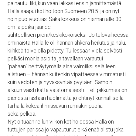
painautui liki, kun vaan lakkasi ensin jännittämästä.
Halla saapui kotihoitoon Suomeen 28.5. ja on nyt
noin puolivuotias. Säkä korkeus on hieman alle 30
cm ja poika jäänee
suhteellisen pieni/keskikokoiseksi. Jo tulovaiheessa
ominaista Hallalle oli hännän ahkera heilutus ja halu,
kiihkeä toive olla pidetty. Tullessaan vielä selvästi
pelkäsi monia asioita ja tavallaan varautui
“pahaan” heittäytymällä aina valmiiksi selälleen
alistuen – hännän kuitenkin vipattaessa vimmatusti
kuin vedoten ja hyväksyntää pyytäen. Samoin
alkuun väisti kättä vaistomaisesti – eli pikkumies on
pienestä iästään huolimatta jo ehtinyt kunnallisella
tarhalla kokea ihmissuvun rumiakin puolia
sekä pelkoa.
Nyt oltuaan reilun viikon kotihoidossa Halla on
tuttujen parissa jo vapautunut eikä enää alistu joka