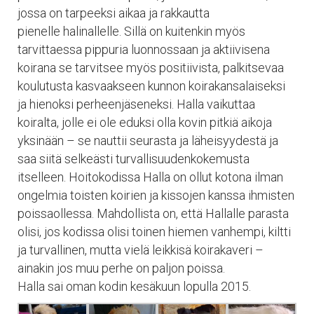
jossa on tarpeeksi aikaa ja rakkautta
pienelle halinallelle. Sillä on kuitenkin myös
tarvittaessa pippuria luonnossaan ja aktiivisena
koirana se tarvitsee myös positiivista, palkitsevaa
koulutusta kasvaakseen kunnon koirakansalaiseksi
ja hienoksi perheenjäseneksi. Halla vaikuttaa
koiralta, jolle ei ole eduksi olla kovin pitkiä aikoja
yksinään – se nauttii seurasta ja läheisyydestä ja
saa siitä selkeästi turvallisuudenkokemusta
itselleen. Hoitokodissa Halla on ollut kotona ilman
ongelmia toisten koirien ja kissojen kanssa ihmisten
poissaollessa. Mahdollista on, että Hallalle parasta
olisi, jos kodissa olisi toinen hiemen vanhempi, kiltti
ja turvallinen, mutta vielä leikkisä koirakaveri –
ainakin jos muu perhe on paljon poissa.
Halla sai oman kodin kesäkuun lopulla 2015.