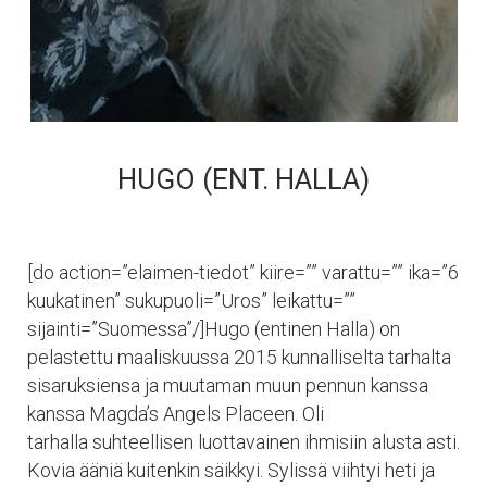
HUGO (ENT. HALLA)
[do action=”elaimen-tiedot” kiire=”” varattu=”” ika=”6
kuukatinen” sukupuoli=”Uros” leikattu=””
sijainti=”Suomessa”/]Hugo (entinen Halla) on
pelastettu maaliskuussa 2015 kunnalliselta tarhalta
sisaruksiensa ja muutaman muun pennun kanssa
kanssa Magda’s Angels Placeen. Oli
tarhalla suhteellisen luottavainen ihmisiin alusta asti.
Kovia ääniä kuitenkin säikkyi. Sylissä viihtyi heti ja