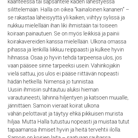
käänteessä tai säpsähtele käden lähestyessä
silittelemään. Halla on oikea “kainaloinen kananen” –
se rakastaa läheisyyttä yli kaiken, viihtyy sylissä ja
nukkuu mielellään ihan liki ihmistään tai toiseen
koiraan painautuen. Se on myös leikkisä ja painii
koirakavereiden kanssa mielellään. Ulkona omassa
pihassa ja lenkillä liikkuu reippaasti ja kulkee hyvin
hihnassa. Osaa jo hyvin tehdä tarpeensa ulos, jos
vaan pääsee sinne tarpeeksi usein. Vahinkojakin
vielä sattuu, jos ulos ei pääse riittävän nopeasti
hädän hetkellä. Nimensä jo tunnistaa.
Uusiin ihmisiin suhtautuu aluksi hieman
varautuneesti, lähinnä hiljentyen ja katsoen muualle,
jännittäen. Samoin vieraat koirat ulkona
vähän pelottavat ja täytyy ehkä pikkuisen murista
hiljaa. Mutta Halla tutustuu nopeasti ja muistaa tutut
tapaamansa ihmiset hyvin ja heitä tervehtii ilolla.
Samoin on koirien laita – saatuaan rauhassa