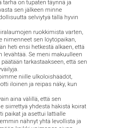
tä tarha on tupaten täynnä ja
 vasta sen jälkeen minne
llisuutta selviytyä tällä hyvin
iralaumojen ruokkimista varten,
e nimenneet sen löytöpaikan,
än heti ensi hetkestä alkaen, että
kin levähtää. Se meni makuulleen
osti päätään tarkastaakseen, että sen
väilyja.
imme niille ulkoloishäädöt,
ti iloinen ja reipas näky, kun
in aina välillä, että sen
siirrettyä yhdestä häkistä koirat
paikat ja asettui lattialle
emmin nähnyt yhtä levollista ja