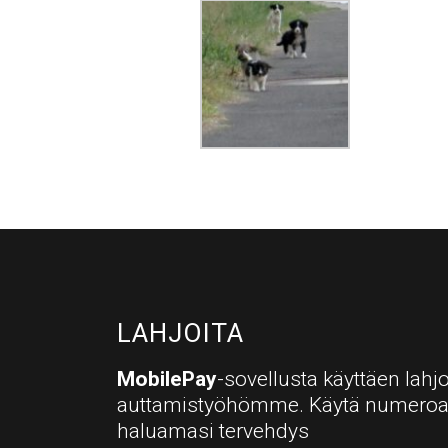
LAHJOITA
MobilePay
-sovellusta käyttäen lahjo
auttamistyöhömme. Käytä numero
haluamasi tervehdys