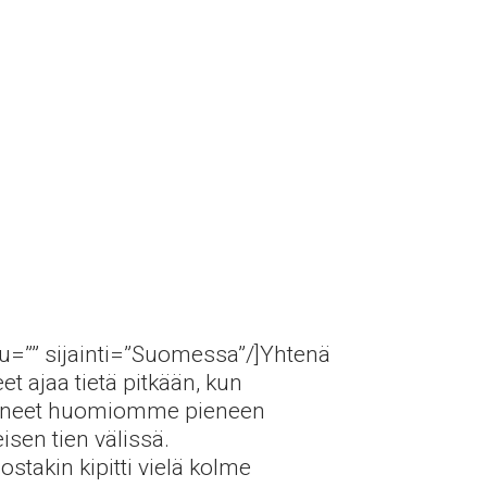
ttu=”” sijainti=”Suomessa”/]Yhtenä
t ajaa tietä pitkään, kun
äneet huomiomme pieneen
isen tien välissä.
stakin kipitti vielä kolme