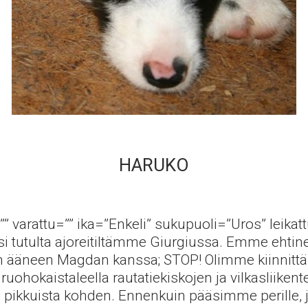
HARUKO
=”” varattu=”” ika=”Enkeli” sukupuoli=”Uros” leika
si tutulta ajoreitiltämme Giurgiussa. Emme ehtinee
ääneen Magdan kanssa; STOP! Olimme kiinnitt
ruohokaistaleella rautatiekiskojen ja vilkasliikente
 pikkuista kohden. Ennenkuin pääsimme perille, jo