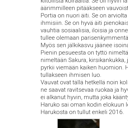
kiitollista koiraäitiä. Se oli hyvi
äärimmilleen pitääkseen vauvois
Portia on nuori äiti. Se on arvio
ihmisiin. Se on hyvä äiti pienokai
vauhtia sosiaalisia, iloisia ja onn
tullee olemaan parisenkymmentä 
Myös sen jälkikasvu jäänee isoinak
Pienin pesueesta on tyttö nimelt
nimeltään Sakura, kirsikankukka, 
pyrkii viemään kaiken huomion. 
tullakseen ihmisen luo.
Vauvat ovat tällä hetkellä noin 
ne saavat ravitsevaa ruokaa ja h
ei alkanut hyvin, mutta joka käänt
Haruko sai oman kodin elokuun l
Harukosta on tullut enkeli 2016.