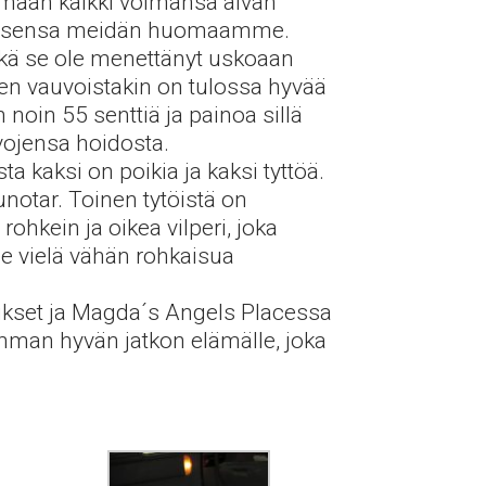
istämään kaikki voimansa aivan
nokaisensa meidän huomaamme.
eikä se ole menettänyt uskoaan
oten vauvoistakin on tulossa hyvää
n noin 55 senttiä ja painoa sillä
vojensa hoidosta.
a kaksi on poikia ja kaksi tyttöä.
notar. Toinen tytöistä on
ohkein ja oikea vilperi, joka
e vielä vähän rohkaisua
tukset ja Magda´s Angels Placessa
imman hyvän jatkon elämälle, joka