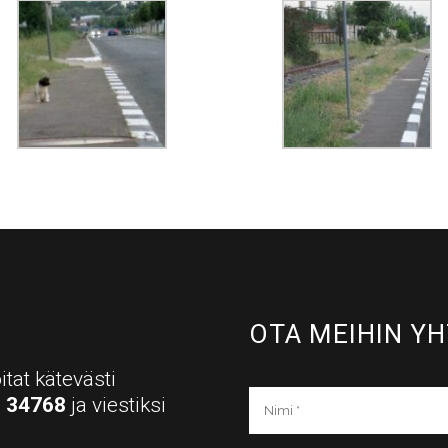
OTA MEIHIN YH
itat kätevästi
a
34768
ja viestiksi