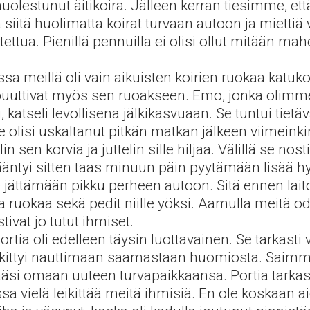
huolestunut äitikoira. Jälleen kerran tiesimme, et
siitä huolimatta koirat turvaan autoon ja miettiä
ua. Pienillä pennuilla ei olisi ollut mitään mahdo
 meillä oli vain aikuisten koirien ruokaa katuko
lpuuttivat myös sen ruoakseen. Emo, jonka olimm
atseli levollisena jälkikasvuaan. Se tuntui tietäv
 se olisi uskaltanut pitkän matkan jälkeen viimein
elin sen korvia ja juttelin sille hiljaa. Välillä se n
ääntyi sitten taas minuun päin pyytämään lisää hy
ättämään pikku perheen autoon. Sitä ennen laito
ruokaa sekä pedit niille yöksi. Aamulla meitä odot
tivat jo tutut ihmiset.
ia oli edelleen täysin luottavainen. Se tarkasti va
kittyi nauttimaan saamastaan huomiosta. Saimme 
ääsi omaan uuteen turvapaikkaansa. Portia tarkasti 
vielä leikittää meitä ihmisiä. En ole koskaan ai