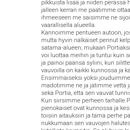
pikkuista lisää ja niiden perässä 
jälleen kerran me päätimme ottaa 
ihmeeseen me saisimme ne sijoitett
vaarallisella alueella.
Kannoimme pentueen autoon, jossa
mutta hyvin nälkäiset pennut ke
satama-alueen, mukaan Portiaksi, k
voi luottaa meihin ja tuntui kuin
ja painoi päänsä syliini, kun silitt
vauvoilla on kaikki kunnossa ja k
Ensimmäiseksi yöksi jouduimme j
madotimme ne ja jätimme vettä ja 
sekä Portia, että sen vauvat tunnis
Kun siirsimme perheen tarhalle Port
pienokaiset ovat kunnossa ja kes
toisiin aitauksiin ja tämä perhe p
nukkumaan sen vauvojen halutessa 