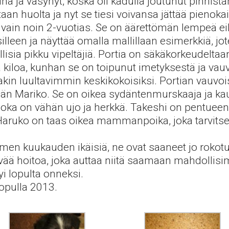
n laiha ja väsynyt, koska oli kadulla joutunut pinn
taan huolta ja nyt se tiesi voivansa jättää pie
lta vain noin 2-vuotias. Se on äärettömän lempeä 
silleen ja näyttää omalla mallillaan esimerkkiä, j
ellisia pikku vipeltäjiä. Portia on säkäkorkeudeltaa
kiloa, kunhan se on toipunut imetyksestä ja vau
in luultavimmin keskikokoisiksi. Portian vauvoist
ään Mariko. Se on oikea sydäntenmurskaaja ja kau
joka on vähän ujo ja herkkä. Takeshi on pentueen r
Haruko on taas oikea mammanpoika, joka tarvitse
kolmen kuukauden ikäisiä, ne ovat saaneet jo roko
yvää hoitoa, joka auttaa niitä saamaan mahdollis
yi lopulta onneksi.
opulla 2013.