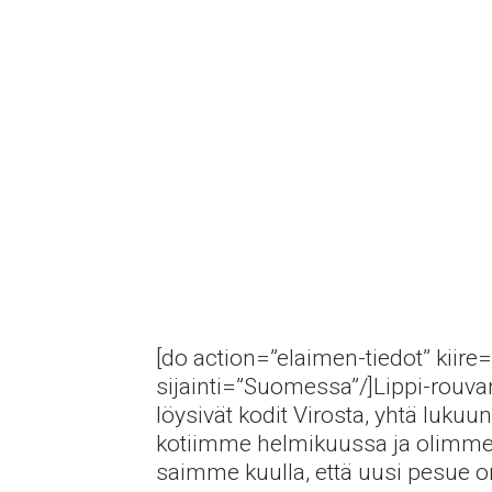
[do action=”elaimen-tiedot” kiire=
sijainti=”Suomessa”/]Lippi-rouvan
löysivät kodit Virosta, yhtä luku
kotiimme helmikuussa ja olimme tu
saimme kuulla, että uusi pesue o