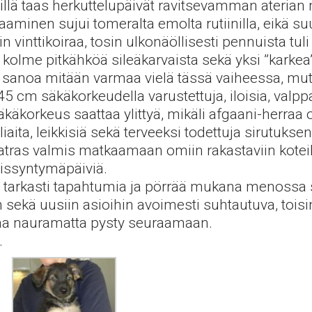
illä taas herkuttelupäivät ravitsevamman ateria
aminen sujui tomeralta emolta rutiinilla, eikä suu
 vinttikoiraa, tosin ulkonäöllisesti pennuista tuli 
 kolme pitkähköä sileäkarvaista sekä yksi ”karkea
a sanoa mitään varmaa vielä tässä vaiheessa, mu
 cm säkäkorkeudella varustettuja, iloisia, valppai
käkorkeus saattaa ylittyä, mikäli afgaani-herra
aita, leikkisiä sekä terveeksi todettuja sirutuks
atras valmis matkaamaan omiin rakastaviin koteihi
oissyntymäpäiviä.
aa tarkasti tapahtumia ja pörrää mukana menossa 
n sekä uusiin asioihin avoimesti suhtautuva, to
uaa nauramatta pysty seuraamaan.
.