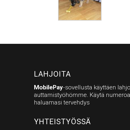
LAHJOITA
MobilePay
-sovellusta käyttäen lahjo
auttamistyöhömme. Käytä numero
haluamasi tervehdys
YHTEISTYÖSSÄ