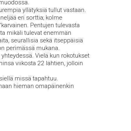
n muodossa.
rempia yllätyksiä tullut vastaan.
neljää eri sorttia; kolme
”karvainen. Pentujen tulevasta
tta mikäli tulevat enemmän
ta, seurallisia sekä itseppäisiä
a on perimässä mukana.
en yhteydessä. Vielä kun rokotukset
nsa viikosta 22 lähtien, jolloin
siellä missä tapahtuu.
isinaan hieman omapäinenkin