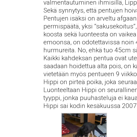
valmentautuminen ihmisillä, Lipp
Sekä synnytys, että pentujen hoiva
Pentujen isäksi on arveltu afgaanin
permispäätä, yksi ”sakusekoitus”,
koosta sekä luonteesta on vaike
emoonsa, on odotettavissa noin 45
hurmureita. No, ehkä tuo 45cm sä
Kaikki kahdeksan pentua ovat uteli
saadaan hoidettua alta pois, on k
vietetään myös pentueen 9 viikk
Hippi on pirteä poika, joka seur
Luonteeltaan Hippi on seuralline
tyyppi, jonka puuhasteluja ei ka
Hippi sai kodin kesäkuussa 2007