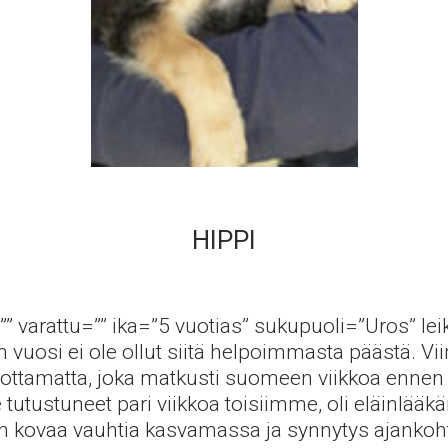
HIPPI
”” varattu=”” ika=”5 vuotias” sukupuoli=”Uros” lei
 vuosi ei ole ollut siitä helpoimmasta päästä. Vi
unottamatta, joka matkusti suomeen viikkoa ennen
tustuneet pari viikkoa toisiimme, oli eläinlääkä
n kovaa vauhtia kasvamassa ja synnytys ajankohta