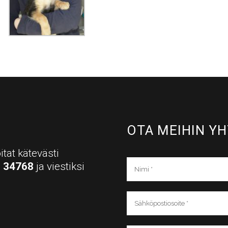
OTA MEIHIN YH
itat kätevästi
a
34768
ja viestiksi