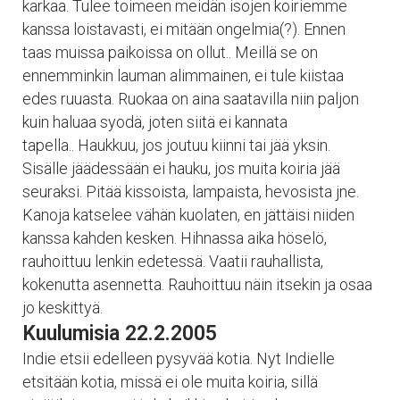
karkaa. Tulee toimeen meidän isojen koiriemme
kanssa loistavasti, ei mitään ongelmia(?). Ennen
taas muissa paikoissa on ollut.. Meillä se on
ennemminkin lauman alimmainen, ei tule kiistaa
edes ruuasta. Ruokaa on aina saatavilla niin paljon
kuin haluaa syodä, joten siitä ei kannata
tapella.. Haukkuu, jos joutuu kiinni tai jää yksin.
Sisälle jäädessään ei hauku, jos muita koiria jää
seuraksi. Pitää kissoista, lampaista, hevosista jne.
Kanoja katselee vähän kuolaten, en jättäisi niiden
kanssa kahden kesken. Hihnassa aika höselö,
rauhoittuu lenkin edetessä. Vaatii rauhallista,
kokenutta asennetta. Rauhoittuu näin itsekin ja osaa
jo keskittyä.
Kuulumisia 22.2.2005
Indie etsii edelleen pysyvää kotia. Nyt Indielle
etsitään kotia, missä ei ole muita koiria, sillä