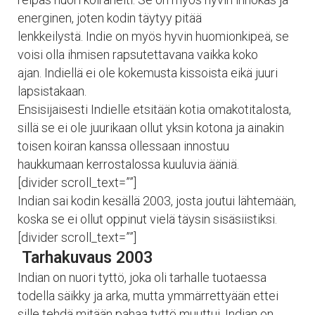
energinen, joten kodin täytyy pitää
lenkkeilystä. Indie on myös hyvin huomionkipeä, se
voisi olla ihmisen rapsutettavana vaikka koko
ajan. Indiellä ei ole kokemusta kissoista eikä juuri
lapsistakaan.
Ensisijaisesti Indielle etsitään kotia omakotitalosta,
sillä se ei ole juurikaan ollut yksin kotona ja ainakin
toisen koiran kanssa ollessaan innostuu
haukkumaan kerrostalossa kuuluvia ääniä.
[divider scroll_text=””]
Indian sai kodin kesällä 2003, josta joutui lähtemään,
koska se ei ollut oppinut vielä täysin sisäsiistiksi.
[divider scroll_text=””]
Tarhakuvaus 2003
Indian on nuori tyttö, joka oli tarhalle tuotaessa
todella säikky ja arka, mutta ymmärrettyään ettei
sille tehdä mitään pahaa tyttö muuttui. Indian on