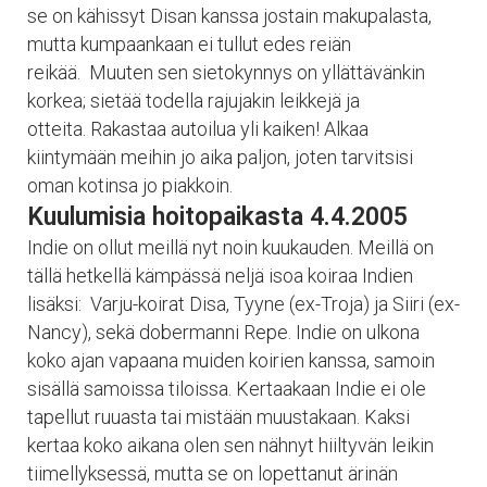
se on kähissyt Disan kanssa jostain makupalasta,
mutta kumpaankaan ei tullut edes reiän
reikää. Muuten sen sietokynnys on yllättävänkin
korkea; sietää todella rajujakin leikkejä ja
otteita. Rakastaa autoilua yli kaiken! Alkaa
kiintymään meihin jo aika paljon, joten tarvitsisi
oman kotinsa jo piakkoin.
Kuulumisia hoitopaikasta 4.4.2005
Indie on ollut meillä nyt noin kuukauden. Meillä on
tällä hetkellä kämpässä neljä isoa koiraa Indien
lisäksi: Varju-koirat Disa, Tyyne (ex-Troja) ja Siiri (ex-
Nancy), sekä dobermanni Repe. Indie on ulkona
koko ajan vapaana muiden koirien kanssa, samoin
sisällä samoissa tiloissa. Kertaakaan Indie ei ole
tapellut ruuasta tai mistään muustakaan. Kaksi
kertaa koko aikana olen sen nähnyt hiiltyvän leikin
tiimellyksessä, mutta se on lopettanut ärinän