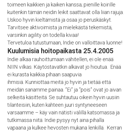
toimeen kaikkien ja kaiken kanssa; pienille koirille
kuitenkin tämän neidin leikit saattavat olla liian rajuja.
Uskoo hyvin kieltämistä ja osaa jo peruskäskyt.
Tarvitsee aktivoimista ja mielekästä tekemistä,
varsinkin agility on todella kivaa!
Tervetuloa tutustumaan, Indie on valloittava luonne!
Kuulumisia hoitopaikasta 25.4.2005
Indie alkaa rauhoittumaan vähitellen, ei ole enää
NIIN vilkas. Käytöstavatkin alkavat jo hioutua. Enää
ei kurasta kaikkia pihaan saapuvia
ihmisiä. Kunniottaa meitä jo hyvin ja tietää että
meidän sanamme painaa. ”Ei” ja ”pois” ovat jo aivan
selkeitä käsitteitä. Se suhtautuu oikein hyvin uusiin
tilanteisiin, kuten kahteen juuri syntyneeseen
varsaamme – käy vain nätisti välillä katsomassa ja
tutkimassa niitä. Indie pysyy nyt aina pihalla
vapaana ja kulkee hevosten mukana lenkillä. Kerran