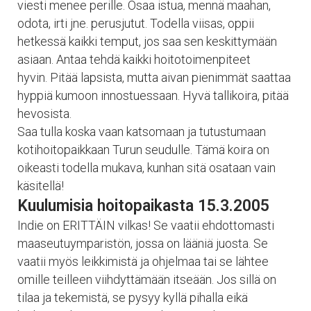
viesti menee perille. Osaa istua, mennä maahan,
odota, irti jne. perusjutut. Todella viisas, oppii
hetkessä kaikki temput, jos saa sen keskittymään
asiaan. Antaa tehdä kaikki hoitotoimenpiteet
hyvin. Pitää lapsista, mutta aivan pienimmät saattaa
hyppiä kumoon innostuessaan. Hyvä tallikoira, pitää
hevosista.
Saa tulla koska vaan katsomaan ja tutustumaan
kotihoitopaikkaan Turun seudulle. Tämä koira on
oikeasti todella mukava, kunhan sitä osataan vain
käsitellä!
Kuulumisia hoitopaikasta 15.3.2005
Indie on ERITTÄIN vilkas! Se vaatii ehdottomasti
maaseutuymparistön, jossa on lääniä juosta. Se
vaatii myös leikkimistä ja ohjelmaa tai se lähtee
omille teilleen viihdyttämään itseään. Jos sillä on
tilaa ja tekemistä, se pysyy kyllä pihalla eikä