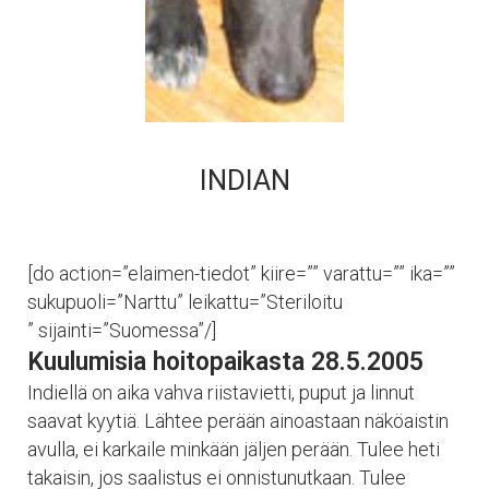
INDIAN
[do action=”elaimen-tiedot” kiire=”” varattu=”” ika=””
sukupuoli=”Narttu” leikattu=”Steriloitu
” sijainti=”Suomessa”/]
Kuulumisia hoitopaikasta 28.5.2005
Indiellä on aika vahva riistavietti, puput ja linnut
saavat kyytiä. Lähtee perään ainoastaan näköaistin
avulla, ei karkaile minkään jäljen perään. Tulee heti
takaisin, jos saalistus ei onnistunutkaan. Tulee