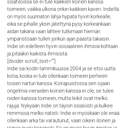
sisätiloissa se ei tule kaikkien koirien kanssa
toimeen, vaikka ulkona onkin kaikkien kaveri. Indiellä
on myös suunnaton lahja hypätä hyvin korkealle,
eikä se pihalle yksin jätettynä pysy korkeankaan
aidan takana vaan lähtee tutkimaan hieman
ympäristöään tullen jonkun ajan päästä takaisin.
Indie on edelleen hyvin sosiaalinen ihmisiä kohtaan
ja pitääkin kaikista ihmisistä.
[divider scroll_text=””]
Indie sai kodin tammikuussa 2004 ja se etsii uutta
kotia, koska ei tule ollenkaan toimeen perheen
toisen nartun kanssa. Koirapuistossa sen sijaan
ongelmia vieraiden koirien kanssa ei ole, se tulee
niiden kanssa toimeen, mutta leikit ovat melko
rajuja. Nykyään Indie on täysin sisäsiisti ja kulkee
remmissä melko nätisti. Indie ei myöskään ole enää
ollenkaan arka tai varautunut, vaan oikein iloinen ja
reipas nuori koiraneiti. Se on myös hyvin innokas ja