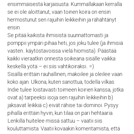
ensimmäisestä karjaisusta. Kummallakaan kerralla
se ei ole aloittanut, vaan toinen koira on ensin
hermostunut sen rajuihin leikkeihin ja rähähtänyt
ensin.
Se pitää kaikista ihmisistä suunnattomasti ja
pomppii ympäri pihaa heti, jos joku tulee (ja ihmisiä
vasten.. käytöstavoissa vielä hiomista). Päästää
kaikki vieraatkin onnesta soikeana sisälle vaikka
keskellä yötä – ei siis vahtikoiraksi.. =)
Sisällä erittäin rauhallinen, makoilee ja oleilee vaan
koko ajan. Ulkona, kuten sanottua, todella vilkas.
Indie tulee loistavasti toimeen koirien kanssa, jotka
ovat a) tarpeeksi isoja sen rajuihin leikkeihin b)
jaksavat leikkiä c) eivät rähise tai dominoi. Pysyy
pihalla erittäin hyvin, kun tilaa on pari hehtaaria.
Lenkillä huitelee missä sattuu – vaatii siis
kouluttamista. Vaatii kovaakin komentamista, että