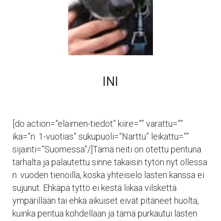
INI
[do action=”elaimen-tiedot” kiire=”” varattu=””
ika=”n. 1-vuotias” sukupuoli=”Narttu” leikattu=””
sijainti=”Suomessa”/]Tämä neiti on otettu pentuna
tarhalta ja palautettu sinne takaisin tytön nyt ollessa
n. vuoden tienoilla, koska yhteiselo lasten kanssa ei
sujunut. Ehkäpä tyttö ei kestä liikaa vilskettä
ympärillään tai ehkä aikuiset eivät pitäneet huolta,
kuinka pentua kohdellaan ja tämä purkautui lasten