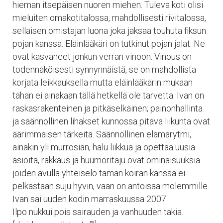
hieman itsepäisen nuoren miehen. Tuleva koti olisi
mieluiten omakotitalossa, mahdollisesti rivitalossa,
sellaisen omistajan luona joka jaksaa touhuta fiksun
pojan kanssa. Eläinlääkäri on tutkinut pojan jalat. Ne
ovat kasvaneet jonkun verran vinoon. Vinous on
todennäköisesti synnynnäistä, se on mahdollista
korjata leikkauksella mutta eläinlääkärin mukaan
tähän ei ainakaan tällä hetkellä ole tarvetta. Ivan on
raskasrakenteinen ja pitkäselkäinen; painonhallinta
ja säännöllinen lihakset kunnossa pitävä liikunta ovat
äärimmäisen tärkeitä. Säännöllinen elämärytmi,
ainakin yli murrosiän, halu liikkua ja opettaa uusia
asioita, rakkaus ja huumoritaju ovat ominaisuuksia
joiden avulla yhteiselo tämän koiran kanssa ei
pelkästään suju hyvin, vaan on antoisaa molemmille.
Ivan sai uuden kodin marraskuussa 2007.
Ilpo nukkui pois sairauden ja vanhuuden takia.