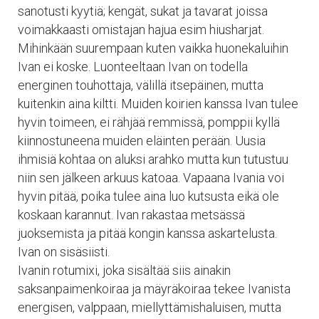
sanotusti kyytiä; kengät, sukat ja tavarat joissa
voimakkaasti omistajan hajua esim hiusharjat.
Mihinkään suurempaan kuten vaikka huonekaluihin
Ivan ei koske. Luonteeltaan Ivan on todella
energinen touhottaja, välillä itsepäinen, mutta
kuitenkin aina kiltti. Muiden koirien kanssa Ivan tulee
hyvin toimeen, ei rähjää remmissä, pomppii kyllä
kiinnostuneena muiden eläinten perään. Uusia
ihmisiä kohtaa on aluksi arahko mutta kun tutustuu
niin sen jälkeen arkuus katoaa. Vapaana Ivania voi
hyvin pitää, poika tulee aina luo kutsusta eikä ole
koskaan karannut. Ivan rakastaa metsässä
juoksemista ja pitää kongin kanssa askartelusta.
Ivan on sisäsiisti.
Ivanin rotumixi, joka sisältää siis ainakin
saksanpaimenkoiraa ja mäyräkoiraa tekee Ivanista
energisen, valppaan, miellyttämishaluisen, mutta