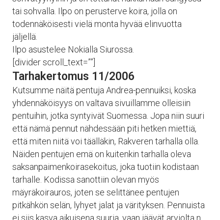
tai sohvalla. Ilpo on perusterve koira, jolla on
todennäköisesti vielä monta hyvää elinvuotta
jäljellä.
Ilpo asustelee Nokialla Siurossa.
[divider scroll_text=””]
Tarhakertomus 11/2006
Kutsumme näitä pentuja Andrea-pennuiksi, koska
yhdennäköisyys on valtava sivuillamme olleisiin
pentuihin, jotka syntyivät Suomessa. Jopa niin suuri
että nämä pennut nähdessään piti hetken miettiä,
että miten niitä voi täälläkin, Rakveren tarhalla olla.
Näiden pentujen emä on kuitenkin tarhalla oleva
saksanpaimenkoirasekoitus, joka tuotiin kodistaan
tarhalle. Kodissa sanottiin olevan myös
mäyräkoirauros, joten se selittänee pentujen
pitkähkön selän, lyhyet jalat ja värityksen. Pennuista
ei siis kasva aikuisena suuria, vaan jäävät arviolta n.