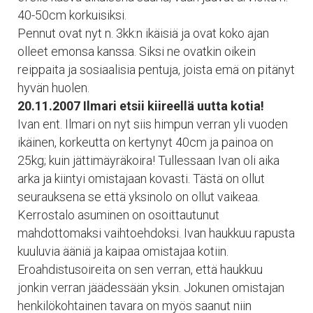
40-50cm korkuisiksi.
Pennut ovat nyt n. 3kk:n ikäisiä ja ovat koko ajan
olleet emonsa kanssa. Siksi ne ovatkin oikein
reippaita ja sosiaalisia pentuja, joista emä on pitänyt
hyvän huolen.
20.11.2007 Ilmari etsii kiireellä uutta kotia!
Ivan ent. Ilmari on nyt siis himpun verran yli vuoden
ikäinen, korkeutta on kertynyt 40cm ja painoa on
25kg; kuin jättimäyräkoira! Tullessaan Ivan oli aika
arka ja kiintyi omistajaan kovasti. Tästä on ollut
seurauksena se että yksinolo on ollut vaikeaa.
Kerrostalo asuminen on osoittautunut
mahdottomaksi vaihtoehdoksi. Ivan haukkuu rapusta
kuuluvia ääniä ja kaipaa omistajaa kotiin.
Eroahdistusoireita on sen verran, että haukkuu
jonkin verran jäädessään yksin. Jokunen omistajan
henkilökohtainen tavara on myös saanut niin