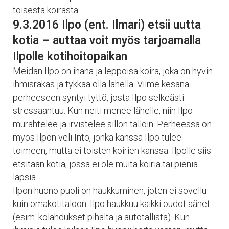
toisesta koirasta.
9.3.2016 Ilpo (ent. Ilmari) etsii uutta
kotia – auttaa voit myös tarjoamalla
Ilpolle kotihoitopaikan
Meidän Ilpo on ihana ja leppoisa koira, joka on hyvin
ihmisrakas ja tykkää olla lähellä. Viime kesänä
perheeseen syntyi tyttö, josta Ilpo selkeästi
stressaantuu. Kun neiti menee lähelle, niin Ilpo
murahtelee ja irvistelee sillon tällöin. Perheessä on
myös Ilpon veli Into, jonka kanssa Ilpo tulee
toimeen, mutta ei toisten koirien kanssa. Ilpolle siis
etsitään kotia, jossa ei ole muita koiria tai pieniä
lapsia.
Ilpon huono puoli on haukkuminen, joten ei sovellu
kuin omakotitaloon. Ilpo haukkuu kaikki oudot äänet
(esim. kolahdukset pihalta ja autotallista). Kun