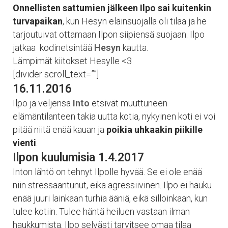
Onnellisten sattumien jälkeen Ilpo sai kuitenkin
turvapaikan
, kun Hesyn eläinsuojalla oli tilaa ja he
tarjoutuivat ottamaan Ilpon siipiensä suojaan. Ilpo
jatkaa kodinetsintää
Hesyn
kautta.
Lämpimät kiitokset Hesylle <3
[divider scroll_text=””]
16.11.2016
Ilpo ja veljensä
Into
etsivät muuttuneen
elämäntilanteen takia uutta kotia, nykyinen koti ei voi
pitää niitä enää kauan ja
poikia uhkaakin piikille
vienti
.
Ilpon kuulumisia 1.4.2017
Inton lähtö on tehnyt Ilpolle hyvää. Se ei ole enää
niin stressaantunut, eikä agressiivinen. Ilpo ei hauku
enää juuri lainkaan turhia ääniä, eikä silloinkaan, kun
tulee kotiin. Tulee häntä heiluen vastaan ilman
haukkumista. Ilpo selvästi tarvitsee omaa tilaa