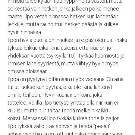
ihmisiä tulee kylään Ilpo hyppii heitä vasten, mutta
se kestää vain hetken jonka jälkeen poika menee
maate. Ilpo vetää hihnassa hetken kun lähdetään
lenkille, mutta rauhoittuu hetken päästä ja kulkee
hyvin hihnassa.
Ilpon hyviä puolia on innokas ja reipas olemus. Poika
tykkää leikkiä eikä ikinä uskoisi, että ikää on jo
yhdeksän vuotta (syksyllä 10). Tykkää huomiosta ja
ihmisen läheisyydestä, mutta viihtyy hyvin myös
omissa oloissaan.
Ilpoa on pystynyt pitämään myös vapaana. On aina
tullut luokse kun pyytää, eikä ole ikinä lähtenyt
omille teilleen. Hyvin kuuliainen koira joka
tottelee. Välillä Ilpo tietysti yrittää olla niinkuin ei
kuulisi, mutta niin taitaa tehdä melkein kaikki
koirat. Metsässä Ilpo tykkää kulkea todella paljon.
Ilpo tykkää valloittaa sohvan ja tehdä ”pesän”
sohvatyynyihin ja on tottunut nukkumaan sängyssä