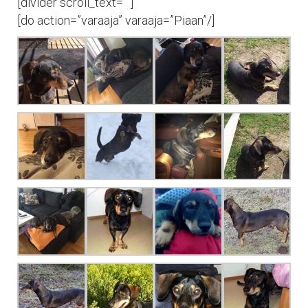
[divider scroll_text=””]
[do action=”varaaja” varaaja=”Piaan”/]